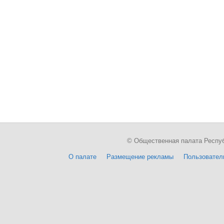
© Общественная палата Республи
О палате
Размещение рекламы
Пользовател