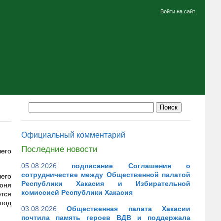
Войти на сайт
Официальный комментарий
Последние новости
его
05.08.2026
подписание Соглашения о
сотрудничестве между Общественной палатой
его
Республики Хакасия и Избирательной
юня
комиссией Республики Хакасия
ется
 под
03.08.2026
Общественная палата Хакасии
почтила память героев ВДВ и поддержала