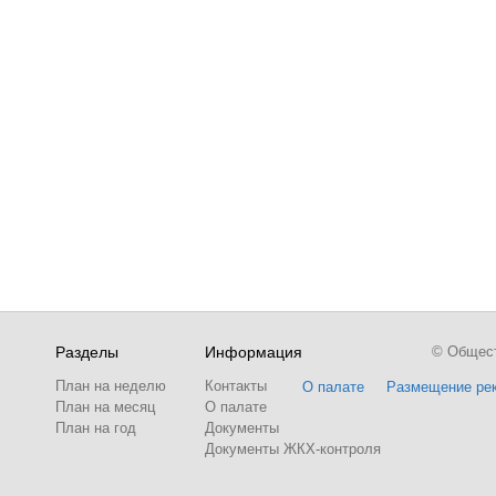
Разделы
Информация
© Обществ
План на неделю
Контакты
О палате
Размещение ре
План на месяц
О палате
План на год
Документы
Документы ЖКХ-контроля