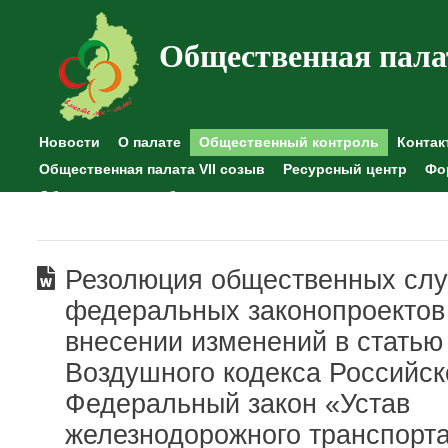
Общественная пала
Новости
О палате
Общественный контроль
Контак
Общественная палата VII созыв
Ресурсный центр
Фо
Общественные наблюдения
Резолюция общественных сл
федеральных законопроектов
внесении изменений в статью
Воздушного кодекса Российс
Федеральный закон «Устав
железнодорожного транспорт