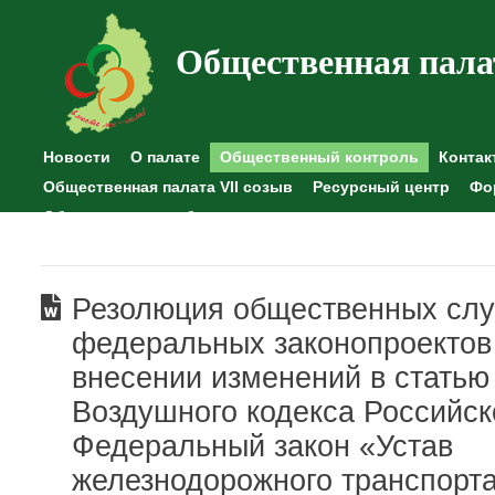
Общественная пала
Новости
О палате
Общественный контроль
Контак
Общественная палата VII созыв
Ресурсный центр
Фо
Общественные наблюдения
Резолюция общественных сл
федеральных законопроектов
внесении изменений в статью
Воздушного кодекса Российс
Федеральный закон «Устав
железнодорожного транспорт