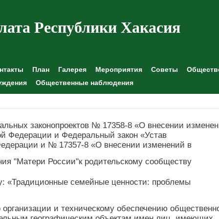
лата Республики Хакасия
нтакты
План
Галерея
Мероприятия
Советы
Обществе
уждения
Общественные наблюдения
льных законопроектов № 17358-8 «О внесении измене
ой Федерации и Федеральный закон «Устав
Федерации и № 17357-8 «О внесении изменений в
ия "Матери России"к родительскому сообществу
му: «Традиционные семейные ценности: проблемы
о организации и техническому обеспечению общественн
дельным географическим объектам имен лиц, имеющих