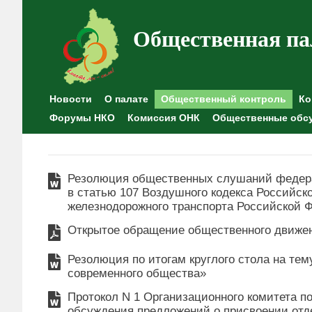
Общественная па
Новости
О палате
Общественный контроль
Ко
Форумы НКО
Комиссия ОНК
Общественные обс
Резолюция общественных слушаний федера
в статью 107 Воздушного кодекса Российск
железнодорожного транспорта Российской 
Открытое обращение общественного движен
Резолюция по итогам круглого стола на те
современного общества»
Протокол N 1 Организационного комитета п
обсуждения предложений о присвоении от