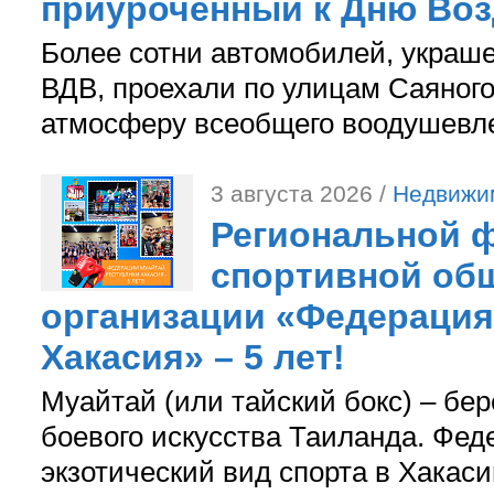
приуроченный к Дню Во
Более сотни автомобилей, украш
ВДВ, проехали по улицам Саяного
атмосферу всеобщего воодушевле
3 августа 2026 /
Недвижи
Региональной ф
спортивной об
организации «Федерация
Хакасия» – 5 лет!
Муайтай (или тайский бокс) – бер
боевого искусства Таиланда. Фед
экзотический вид спорта в Хакаси