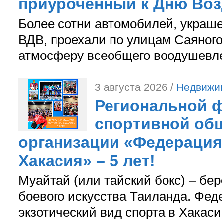
приуроченный к Дню Во
Более сотни автомобилей, украш
ВДВ, проехали по улицам Саяного
атмосферу всеобщего воодушевле
3 августа 2026 /
Недвижи
Региональной ф
спортивной об
организации «Федерация
Хакасия» – 5 лет!
Муайтай (или тайский бокс) – бер
боевого искусства Таиланда. Фед
экзотический вид спорта в Хакаси