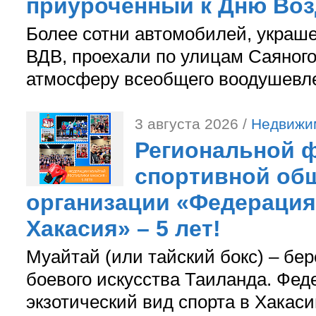
приуроченный к Дню Во
Более сотни автомобилей, украш
ВДВ, проехали по улицам Саяного
атмосферу всеобщего воодушевле
3 августа 2026 /
Недвижи
Региональной ф
спортивной об
организации «Федерация
Хакасия» – 5 лет!
Муайтай (или тайский бокс) – бер
боевого искусства Таиланда. Фед
экзотический вид спорта в Хакаси