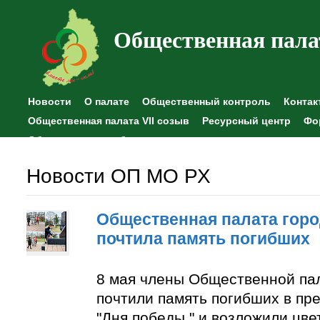
Общественная пала
Новости
О палате
Общественный контроль
Контак
Общественная палата VII созыв
Ресурсный центр
Фо
Общественные наблюдения
Новости ОП МО РХ
Общественная палата горо
почтила память погибших
8 мая члены Общественной па
почтили память погибших в пр
"Дня победы " и возложили цве