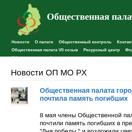
Общественная пала
Новости
О палате
Общественный контроль
Контак
Общественная палата VII созыв
Ресурсный центр
Фо
Общественные наблюдения
Новости ОП МО РХ
Общественная палата горо
почтила память погибших
8 мая члены Общественной па
почтили память погибших в пр
"Дня победы " и возложили цве