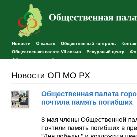
Общественная пала
Новости
О палате
Общественный контроль
Контак
Общественная палата VII созыв
Ресурсный центр
Фо
Общественные наблюдения
Новости ОП МО РХ
Общественная палата горо
почтила память погибших
8 мая члены Общественной па
почтили память погибших в пр
"Дня победы " и возложили цве