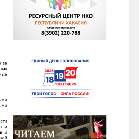
я за
ных
чные
ыми
ыми
сти
ры и
тв и
ской