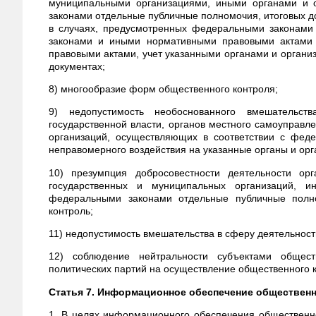
муниципальными организациями, иными органами и 
законами отдельные публичные полномочия, итоговых до
в случаях, предусмотренных федеральными законами
законами и иными нормативными правовыми актами 
правовыми актами, учет указанными органами и органи
документах;
8) многообразие форм общественного контроля;
9) недопустимость необоснованного вмешательст
государственной власти, органов местного самоуправл
организаций, осуществляющих в соответствии с фед
неправомерного воздействия на указанные органы и орг
10) презумпция добросовестности деятельности орг
государственных и муниципальных организаций, и
федеральными законами отдельные публичные полно
контроль;
11) недопустимость вмешательства в сферу деятельност
12) соблюдение нейтральности субъектами общес
политических партий на осуществление общественного 
Статья 7. Информационное обеспечение общественн
1. В целях информационного обеспечения общественно