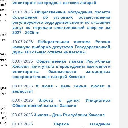
мониторинг загородных детских лагерей
ской
ния,
14.07.2026
Общественные обсуждения проекта
и с
Соглашения об условиях осуществления
и и
регулируемого вида деятельности по оказанию
услуг по передаче электрической энергии на
2027 - 2035 гг
ами
но-
10.07.2026
Избирательная система России
накануне выборов депутатов Государственной
Думы IX созыва: ответы на вызовы
воей
лен
08.07.2026
Общественная палата Республики
а к
Хакасия приступила к проведению ежегодного
мониторинга безопасности загородных
оздоровительных лагерей Хакасии
08.07.2026
8 июля - День семьи, любви и
щие
верности!
ыми
03.07.2026
Забота о детях: Инициатива
Общественной палаты Хакасии
ную
ется
03.07.2026
3 июля - День Республики Хакасия
 об
и о
01.07.2026
Первое заседание