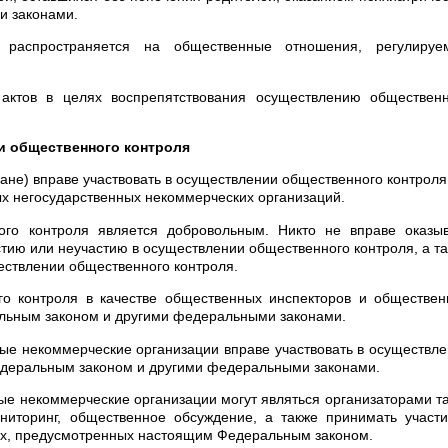
и законами.
 распространяется на общественные отношения, регулируе
актов в целях воспрепятствования осуществлению общественн
ии общественного контроля
ане) вправе участвовать в осуществлении общественного контроля
ых негосударственных некоммерческих организаций.
ого контроля является добровольным. Никто не вправе оказыв
стию или неучастию в осуществлении общественного контроля, а т
ществлении общественного контроля.
го контроля в качестве общественных инспекторов и обществе
альным законом и другими федеральными законами.
ые некоммерческие организации вправе участвовать в осуществл
Федеральным законом и другими федеральными законами.
е некоммерческие организации могут являться организаторами т
иторинг, общественное обсуждение, а также принимать участи
ах, предусмотренных настоящим Федеральным законом.