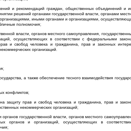
жений и рекомендаций граждан, общественных объединений и и
инятии решений органами государственной власти, органами мест
 организациями, иными органами и организациями, осуществляю
бличные полномочия;
твенной власти, органов местного самоуправления, государственн
заций, осуществляющих в соответствии с федеральными закон
рав и свобод человека и гражданина, прав и законных интере
некоммерческих организаций.
я;
осударства, а также обеспечение тесного взаимодействия государ
ых конфликтов;
 на защиту прав и свобод человека и гражданина, прав и зако
рственных некоммерческих организаций;
и органов государственной власти, органов местного самоуправле
ных органов и организаций, осуществляющих в соответстви
чия;