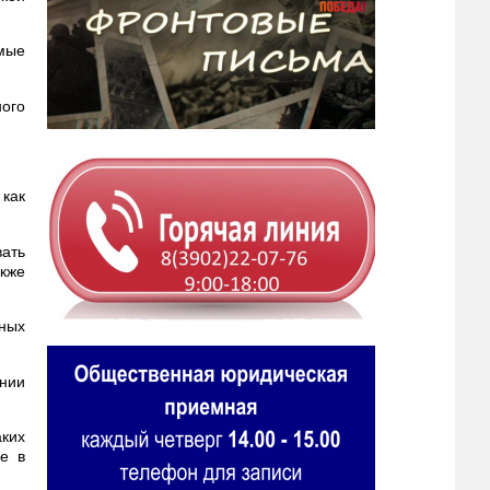
мые
ого
 как
ать
акже
нных
ении
аких
е в