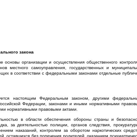
ального закона
е основы организации и осуществления общественного контрол
анов местного самоуправления, государственных и муниципаль
яющих в соответствии с федеральными законами отдельные публи
руется настоящим Федеральным законом, другими федеральн
оссийской Федерации, законами и иными нормативными правов
ыми нормативными правовыми актами.
льностью в области обеспечения обороны страны и безопасно
дка, за деятельностью полиции, органов следствия, прокурату
нением наказаний, контролем за оборотом наркотических средс
ей, оставшихся без попечения родителей, оказанием психиатриче