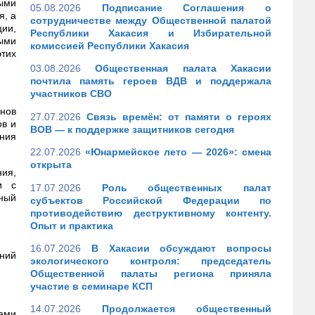
ыми
05.08.2026
Подписание Соглашения о
я, а
сотрудничестве между Общественной палатой
ии,
Республики Хакасия и Избирательной
ыми
комиссией Республики Хакасия
этих
03.08.2026
Общественная палата Хакасии
почтила память героев ВДВ и поддержала
участников СВО
нов
27.07.2026
Связь времён: от памяти о героях
ов и
ВОВ — к поддержке защитников сегодня
ния
22.07.2026
«Юнармейское лето — 2026»: смена
открыта
ия,
и с
17.07.2026
Роль общественных палат
ный
субъектов Российской Федерации по
противодействию деструктивному контенту.
Опыт и практика
16.07.2026
В Хакасии обсуждают вопросы
ний
экологического контроля: председатель
Общественной палаты региона приняла
участие в семинаре КСП
14.07.2026
Продолжается общественный
тами