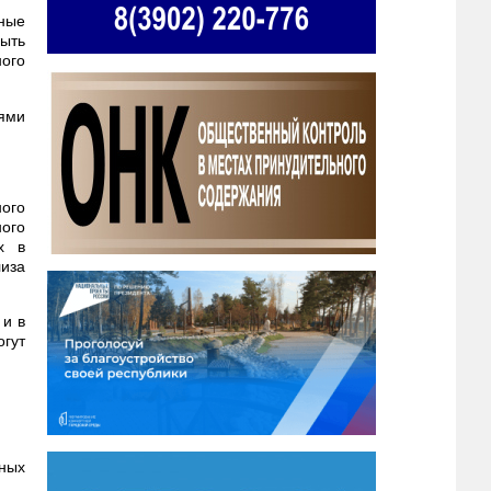
ные
ыть
ого
ями
ого
ого
х в
лиза
 и в
гут
ных