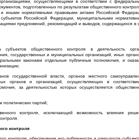
организациями, осуществляющими в соответствии с федеральн
кументов, подготовленных по результатам общественного контрол
 и иными нормативными правовыми актами Российской Федерац
субъектов Российской Федерации, муниципальными нормативн
зациями предложений, рекомендаций и выводов, содержащихся в 
ва субъектов общественного контроля в деятельность орга
ения, государственных и муниципальных организаций, иных орган
еральными законами отдельные публичные полномочия, и оказа
анизации;
анов государственной власти, органов местного самоуправлен
ных органов и организаций, осуществляющих в соответстви
мочия, за деятельностью которых осуществляется обществен
и политических партий;
твенного контроля, исключающей возможность влияния реше
контроля.
ого контроля
го контроля, обеспечения его публичности и открытости субъек