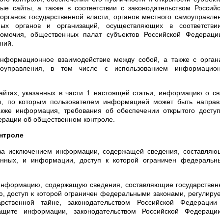
ые сайты, а также в соответствии с законодательством Россий
рганов государственной власти, органов местного самоуправле
ных органов и организаций, осуществляющих в соответстви
омочия, общественных палат субъектов Российской Федераци
ний.
информационное взаимодействие между собой, а также с орган
моуправления, в том числе с использованием информацион
айтах, указанных в части 1 настоящей статьи, информацию о с
ты, по которым пользователем информацией может быть направ
кже информация, требования об обеспечении открытого доступ
дерации об общественном контроле.
онтроле
 за исключением информации, содержащей сведения, составляю
анных, и информации, доступ к которой ограничен федеральн
информацию, содержащую сведения, составляющие государствен
, доступ к которой ограничен федеральными законами, регулиру
арственной тайне, законодательством Российской Федерации
щите информации, законодательством Российской Федераци