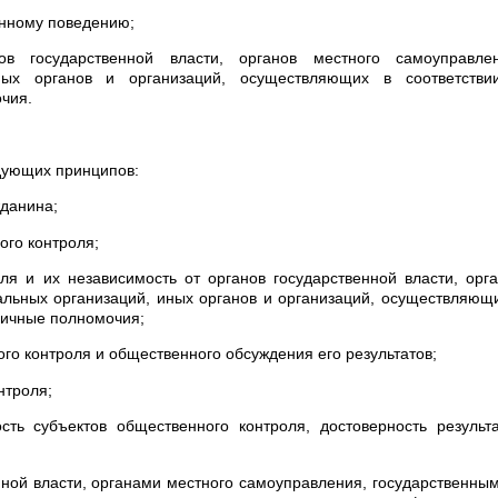
онному поведению;
в государственной власти, органов местного самоуправлен
ных органов и организаций, осуществляющих в соответстви
чия.
дующих принципов:
жданина;
ого контроля;
ля и их независимость от органов государственной власти, орг
альных организаций, иных органов и организаций, осуществляющ
личные полномочия;
го контроля и общественного обсуждения его результатов;
нтроля;
ость субъектов общественного контроля, достоверность результ
нной власти, органами местного самоуправления, государственны