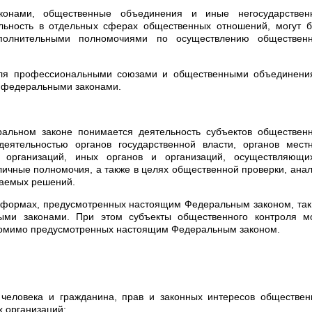
конами, общественные объединения и иные негосударствен
льность в отдельных сферах общественных отношений, могут б
олнительными полномочиями по осуществлению общественн
роля профессиональными союзами и общественными объединени
и федеральными законами.
льном законе понимается деятельность субъектов общественн
еятельностью органов государственной власти, органов местн
х организаций, иных органов и организаций, осуществляющи
ичные полномочия, а также в целях общественной проверки, ана
маемых решений.
в формах, предусмотренных настоящим Федеральным законом, так
ми законами. При этом субъекты общественного контроля мо
 помимо предусмотренных настоящим Федеральным законом.
человека и гражданина, прав и законных интересов обществен
 организаций;