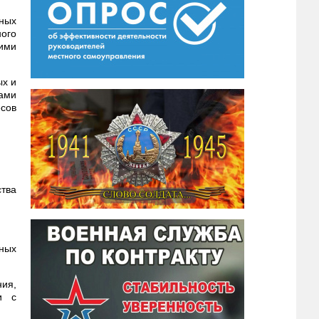
ных
ного
щими
ых и
ами
сов
ства
нных
ния,
и с