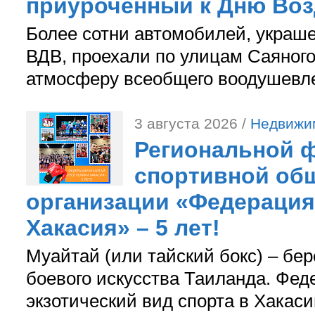
приуроченный к Дню Во
Более сотни автомобилей, украш
ВДВ, проехали по улицам Саяного
атмосферу всеобщего воодушевле
3 августа 2026 /
Недвижи
Региональной ф
спортивной об
организации «Федерация
Хакасия» – 5 лет!
Муайтай (или тайский бокс) – бер
боевого искусства Таиланда. Фед
экзотический вид спорта в Хакаси