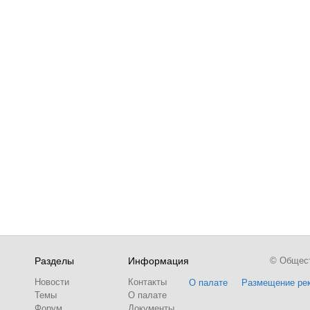
Разделы
Информация
© Обществ
Новости
Контакты
О палате
Размещение ре
Темы
О палате
Форум
Документы