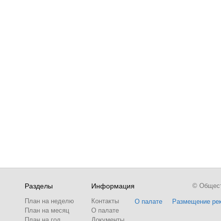
Разделы
Информация
© Обществ
План на неделю
Контакты
О палате
Размещение ре
План на месяц
О палате
План на год
Документы