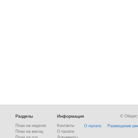
Разделы
Информация
© Обществ
План на неделю
Контакты
О палате
Размещение ре
План на месяц
О палате
План на год
Документы