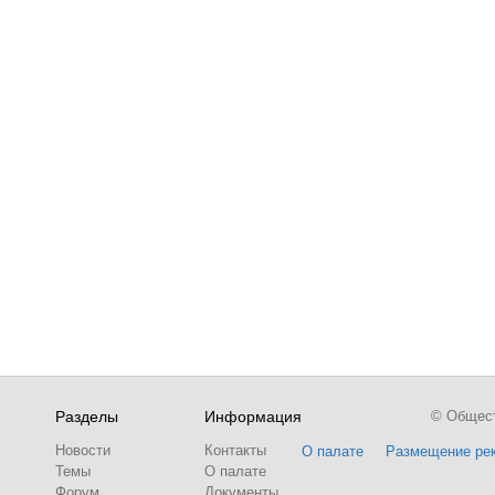
Разделы
Информация
© Обществ
Новости
Контакты
О палате
Размещение ре
Темы
О палате
Форум
Документы