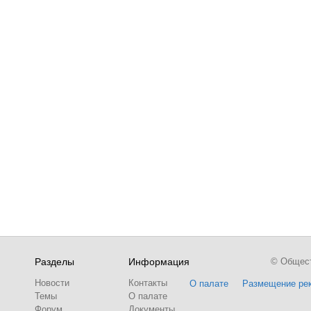
Разделы
Информация
© Обществ
Новости
Контакты
О палате
Размещение ре
Темы
О палате
Форум
Документы