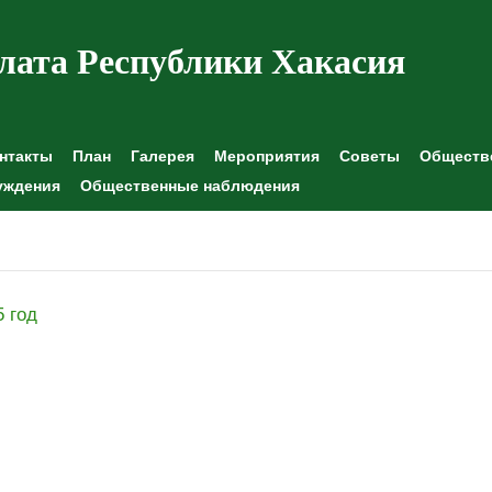
лата Республики Хакасия
нтакты
План
Галерея
Мероприятия
Советы
Обществе
уждения
Общественные наблюдения
5 год