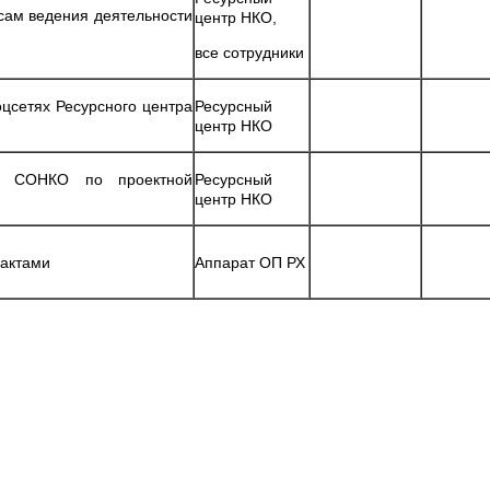
сам ведения деятельности
центр НКО,
все сотрудники
цсетях Ресурсного центра
Ресурсный
центр НКО
лей СОНКО по проектной
Ресурсный
центр НКО
 актами
Аппарат ОП РХ