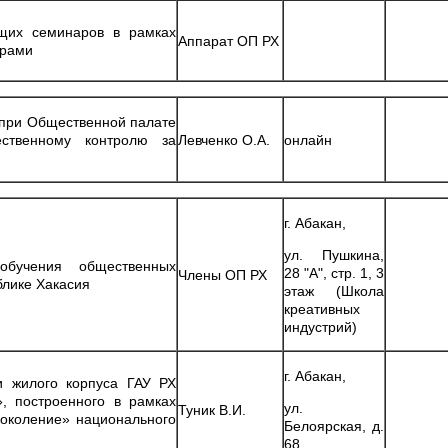
щих семинаров в рамках
Аппарат ОП РХ
орами
 при Общественной палате
ственному контролю за
Левченко О.А.
онлайн
г. Абакан,
ул. Пушкина,
обучения общественных
28 "А", стр. 1, 3
Члены ОП РХ
блике Хакасия
этаж (Школа
креативных
индустрий)
г. Абакан,
и жилого корпуса ГАУ РХ
», построенного в рамках
ул.
Туник В.И.
околение» национального
Белоярская, д.
68