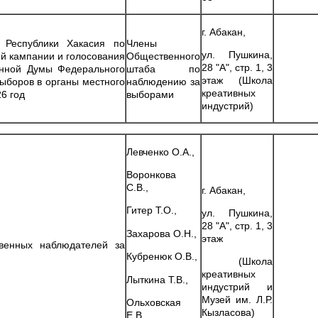
г. Абакан,
 Республики Хакасия по
Члены
ул. Пушкина,
й кампании и голосования
Общественного
28 "А", стр. 1, 3
енной Думы Федерального
штаба по
этаж (Школа
ыборов в органы местного
наблюдению за
креативных
6 год
выборами
индустрий)
Левченко О.А.,
Воронкова
С.В.,
г. Абакан,
Гитер Т.О.,
ул. Пушкина,
28 "А", стр. 1, 3
Захарова О.Н.,
этаж
венных наблюдателей за
Кубренюк О.В.,
(Школа
креативных
Лыткина Т.В.,
индустрий и
Музей им. Л.Р.
Ольховская
Кызласова)
Е.В.,