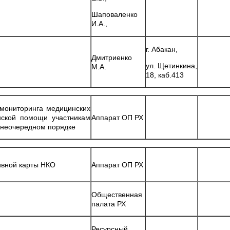
Шаповаленко
И.А.,
г. Абакан,
Дмитриенко
ул. Щетинкина,
М.А.
18, каб.413
 мониторинга медицинских
нской помощи участникам
Аппарат ОП РХ
внеочередном порядке
ивной карты НКО
Аппарат ОП РХ
Общественная
палата РХ
Ресурсный