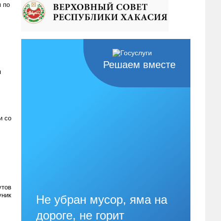
 по
Решаем вместе
я
и со
утов
уник
Не убран мусор, яма на
дороге, не горит