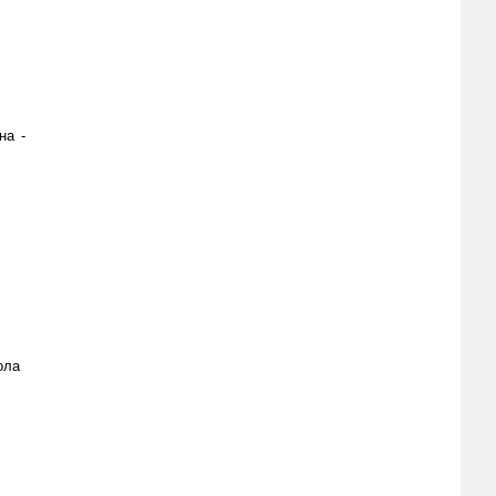
на -
ола