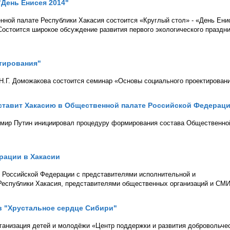
"День Енисея 2014"
нной палате Республики Хакасия состоится «Круглый стол» - «День Ени
Состоится широкое обсуждение развития первого экологического праздн
ктирования"
 Н.Г. Доможакова состоится семинар «Основы социального проектировани
ставит Хакасию в Общественной палате Российской Федерац
имир Путин инициировал процедуру формирования состава Общественно
рации в Хакасии
е Российской Федерации с представителями исполнительной и
Республики Хакасия, представителями общественных организаций и СМИ
 "Хрустальное сердце Сибири"
ганизация детей и молодёжи «Центр поддержки и развития добровольче