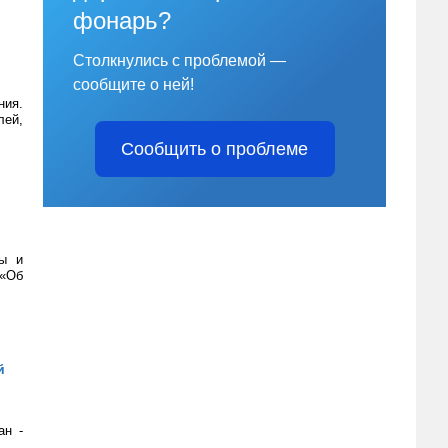
фонарь?
Столкнулись с проблемой —
сообщите о ней!
ния.
лей,
Сообщить о проблеме
ты и
 «Об
й
ан -