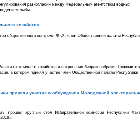
урегулирования разногласий между Федеральным агентством водных
зведением рыбы.
льного хозяйства
нтра общественного контроля ЖКХ, член Общественной палаты Республи
ласти охотничьего хозяйства и сохранения биоразнообразия Госкомитет
асия, в котором принял участие член Общественной палаты Республики
ики приняли участие в обсуждении Молодежной электоральн
ты прошел круглый стол Избирательной комиссии Республики Хак
2018».