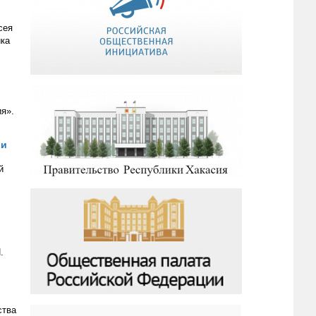
сея
ика
я».
ии
й
.
ства