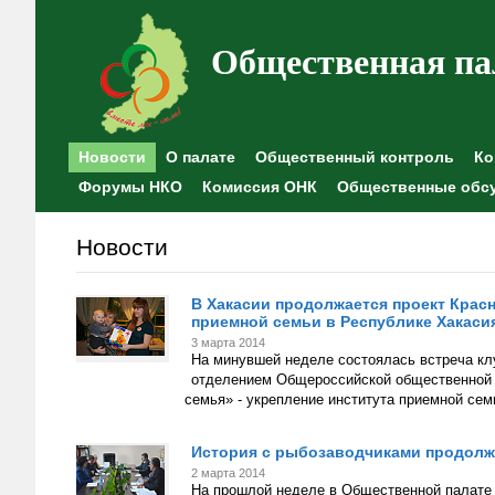
Общественная па
Новости
О палате
Общественный контроль
Ко
Форумы НКО
Комиссия ОНК
Общественные обс
Новости
В Хакасии продолжается проект Красн
приемной семьи в Республике Хакаси
3 марта 2014
На минувшей неделе состоялась встреча кл
отделением Общероссийской общественной о
семья» - укрепление института приемной сем
История с рыбозаводчиками продолж
2 марта 2014
На прошлой неделе в Общественной палате 