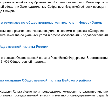
й организации «Союз добровольцев России», совместно с Министерством
кой области и Законодательным Собранием Иркутской области проводят
це Сибири»
 в семинаре по общественному контролю в г. Новосибирск
семинар в рамках реализации социально значимого проекта «Создание
инга качества социальных услуг в сфере образования и здравоохранени
бщественной палаты России
го состава Общественной палаты Российской Федерации. В соответстви
ФЗ «Об Общественной палате...
ла создание Общественной палаты Бейского района
Хакасия Ольга Левченко и председатель комиссии по развитию инстит
органами государственной власти и местного самоуправления Вера Т