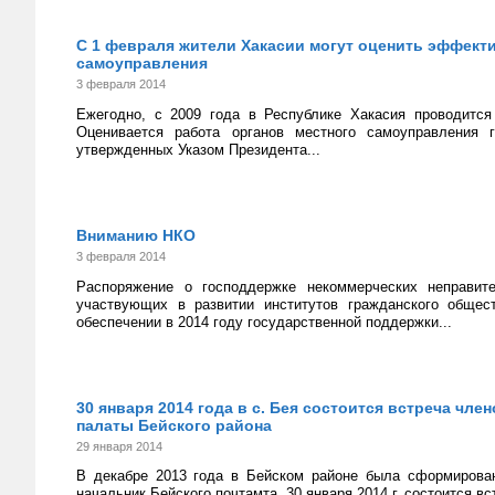
С 1 февраля жители Хакасии могут оценить эффект
самоуправления
3 февраля 2014
Ежегодно, с 2009 года в Республике Хакасия проводится
Оценивается работа органов местного самоуправления 
утвержденных Указом Президента...
Вниманию НКО
3 февраля 2014
Распоряжение о господдержке некоммерческих неправит
участвующих в развитии институтов гражданского обще
обеспечении в 2014 году государственной поддержки...
30 января 2014 года в с. Бея состоится встреча ч
палаты Бейского района
29 января 2014
В декабре 2013 года в Бейском районе была сформирован
начальник Бейского почтамта. 30 января 2014 г. состоится 