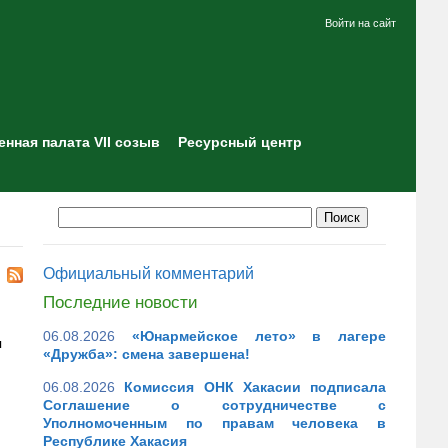
Войти на сайт
нная палата VII созыв
Ресурсный центр
Официальный комментарий
Последние новости
06.08.2026
«Юнармейское лето» в лагере
я
«Дружба»: смена завершена!
06.08.2026
Комиссия ОНК Хакасии подписала
Соглашение о сотрудничестве с
Уполномоченным по правам человека в
Республике Хакасия