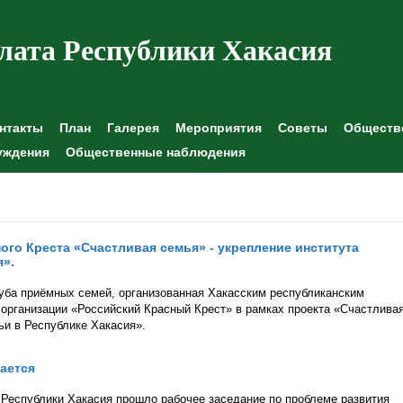
лата Республики Хакасия
нтакты
План
Галерея
Мероприятия
Советы
Обществе
уждения
Общественные наблюдения
ого Креста «Счастливая семья» - укрепление института
я».
уба приёмных семей, организованная Хакасским республиканским
рганизации «Российский Красный Крест» в рамках проекта «Счастлива
ьи в Республике Хакасия».
ается
Республики Хакасия прошло рабочее заседание по проблеме развития