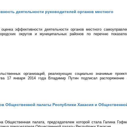
ивность деятельности руководителей органов местного
 оценка эффективности деятельности органов местного самоуправле
городских округов и муниципальных районов по перечню показате
ельственных организаций, реализующих социально значимые проек
ства 17 января 2014 года Владимир Путин подписал распоряжение
ленов Общественной палаты Республики Хакасия и Общественно
а Общественная палата, председателем которой стала Галина Гофм
встреча председателя Общественной палаты Республики Хакасия...