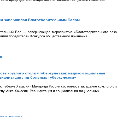
сии завершился Благотворительным Балом
ительный Бал — завершающее мероприятие «Благотворительного сезо
ъявили победителей Конкурса общественного признания.
ия
те круглого стола «Туберкулез как медико-социальная
оциализация лиц больных туберкулезом»
Республике Хакасия» Минтруда России состоялось заседание круглого ст
еспублике Хакасия. Реабилитация и социализация лиц больных