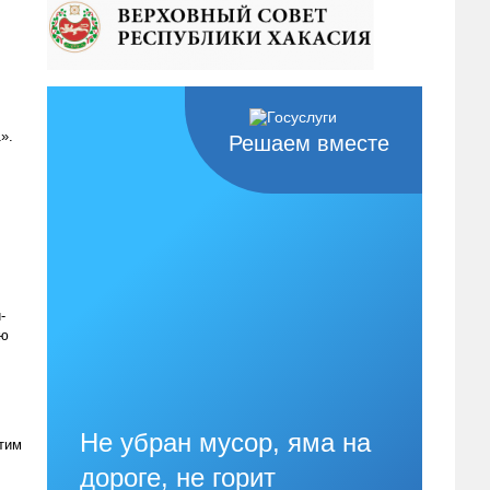
».
Решаем вместе
-
ию
Не убран мусор, яма на
тим
дороге, не горит