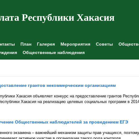
лата Республики Хакасия
нтакты
План
Галерея
Мероприятия
Советы
Обществе
уждения
Общественные наблюдения
доставление грантов некоммерческим организациям
публики Хакасия объявляет конкурс на предоставление грантов Республ
еспублики Хакасия на реализацию целевых социальных программ в 201
бучение Общественных наблюдателей за проведением ЕГЭ
енного экзамена – важнейший механизм защиты прав учащихся, поэтом
инимает активное участие в организации такого рода контроля.