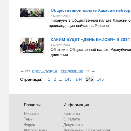
Общественной палате Хакасии небезр
5 марта 2014
Накануне в Общественной палате Хакасии с
происходящие сейчас на Украине.
КАКИМ БУДЕТ «ДЕНЬ ЕНИСЕЯ» В 2014
4 марта 2014
Об этом в Общественной палате Республики 
движения.
←
предыдущая
следующая
→
ctrl
ctrl
Страницы:
1
2
...
143
144
145
146
Разделы
Информация
Новости
Контакты
Темы
О палате
Форум
Документы
Фотогалереи
Документы ЖКХ-контроля