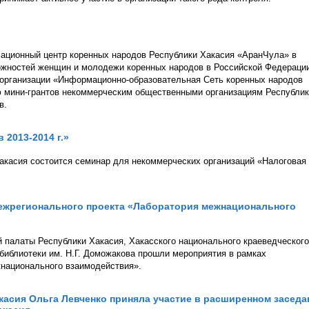
ационный центр коренных народов Республики Хакасия «АранЧула» в
ожностей женщин и молодежи коренных народов в Российской Федераци
организации «Информационно-образовательная Сеть коренных народов
ю мини-грантов некоммерческим общественными организациям Республи
в.
 2013-2014 г.»
Хакасия состоится семинар для некоммерческих организаций «Налоговая
межрегионального проекта «Лаборатория межнационального
й палаты Республики Хакасия, Хакасского национального краеведческого
библиотеки им. Н.Г. Доможакова прошли мероприятия в рамках
национального взаимодействия».
асия Ольга Левченко приняла участие в расширенном заседа