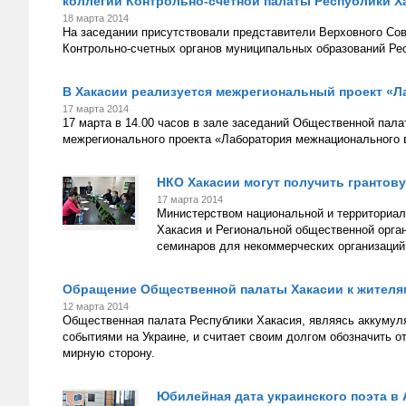
коллегии Контрольно-счетной палаты Республики Х
18 марта 2014
На заседании присутствовали представители Верховного Сов
Контрольно-счетных органов муниципальных образований Ре
В Хакасии реализуется межрегиональный проект «
17 марта 2014
17 марта в 14.00 часов в зале заседаний Общественной пал
межрегионального проекта «Лаборатория межнационального 
НКО Хакасии могут получить грантов
17 марта 2014
Министерством национальной и территориал
Хакасия и Региональной общественной орга
семинаров для некоммерческих организаций 
Обращение Общественной палаты Хакасии к жителя
12 марта 2014
Общественная палата Республики Хакасия, являясь аккумуля
событиями на Украине, и считает своим долгом обозначить о
мирную сторону.
Юбилейная дата украинского поэта в 