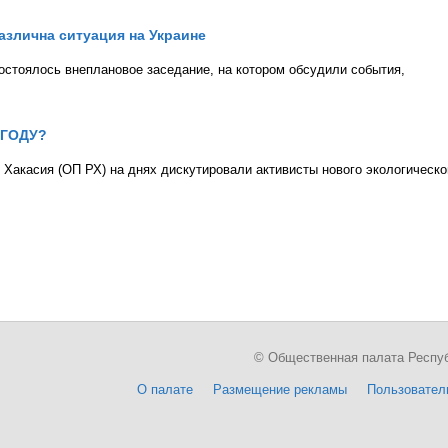
азлична ситуация на Украине
остоялось внеплановое заседание, на котором обсудили события,
 ГОДУ?
Хакасия (ОП РХ) на днях дискутировали активисты нового экологическо
© Общественная палата Республи
О палате
Размещение рекламы
Пользовател