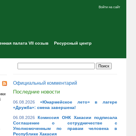
Войти на сайт
нная палата VII созыв
Ресурсный центр
Официальный комментарий
Последние новости
ики
4
06.08.2026
«Юнармейское лето» в лагере
«Дружба»: смена завершена!
06.08.2026
Комиссия ОНК Хакасии подписала
Соглашение о сотрудничестве с
Уполномоченным по правам человека в
у
Республике Хакасия