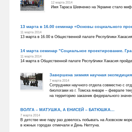
12 марта 2014
Имя Тараса Шевченко на Украине стало миф
13 марта в 16.00 семинар «Основы социального пр
11 марта 2014
13 марта в 16.00 в Общественной палате Республики Хакаси
14 марта семинар "Социальное проектирование. Гр
11 марта 2014
14 марта в Общественной палате Республики Хакасия пройде
Завершена зимняя научная экспедиция
7 марта 2014
Сотрудники научного отдела совместно с от
биологами из г. Томска январе – феврале т
на территорию заказник федерального значе
ВОЛГА – МАТУШКА, А ЕНИСЕЙ – БАТЮШКА…
7 марта 2014
В детстве мне пару раз довелось побывать на Азовском мор
в южных городах отмечали и День Нептуна.