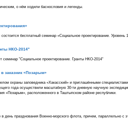
ическим, о нём ходили баснословия и легенды.
оектирования»
я состоится бесплатный семинар «Социальное проектирование. Уровень 1
анты НКО-2014"
т семинар "Социальное проектирование. Гранты НКО-2014"
 в заказник «Позарым»
делом охраны заповедника «Хакасский» и приглашёнными специалистами
екущего года осуществили масштабную 30-ти дневную научную экспедиц
ния «Позарым», расположенного в Таштыпском районе республики.
е в день празднования Военно-морского флота, причем, параллельно с э