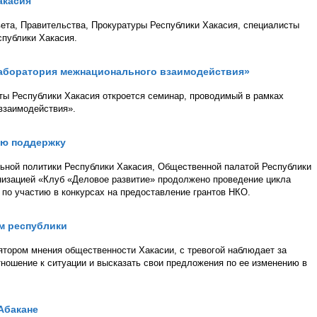
акасия
ета, Правительства, Прокуратуры Республики Хакасия, специалисты
спублики Хакасия.
Лаборатория межнационального взаимодействия»
аты Республики Хакасия откроется семинар, проводимый в рамках
взаимодействия».
ую поддержку
ьной политики Республики Хакасия, Общественной палатой Республики
низацией «Клуб «Деловое развитие» продолжено проведение цикла
по участию в конкурсах на предоставление грантов НКО.
м республики
тором мнения общественности Хакасии, с тревогой наблюдает за
тношение к ситуации и высказать свои предложения по ее изменению в
Абакане