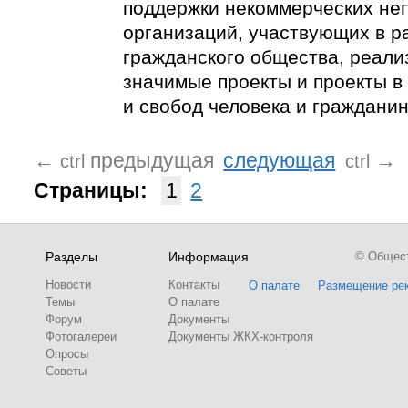
поддержки некоммерческих не
организаций, участвующих в р
гражданского общества, реал
значимые проекты и проекты в
и свобод человека и гражданин
←
предыдущая
следующая
→
ctrl
ctrl
Страницы:
1
2
Разделы
Информация
© Обществ
Новости
Контакты
О палате
Размещение ре
Темы
О палате
Форум
Документы
Фотогалереи
Документы ЖКХ-контроля
Опросы
Советы