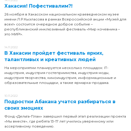
14.11.2022
Хакасия! Пофестивалим?!
26 ноября в Хакасском национальном краеведческом музее
имени Л.Р.Кызласова в рамках Всероссийской акции «Музей для
всех!» состоится очередное доброе событие –
республиканский инклюзивный фестиваль «Мир кочевника –
это МИР!».
14.11.2022
В Хакасии пройдет фестиваль ярких,
талантливых и креативных людей
На мероприятии планируется несколько площадок: IT-
индустрия, индустрия гостеприимства, индустрия моды,
индустрия творчества, киноиндустрия, информационные и
образовательные площадки, а также ярмарка-продажа.
10.11.2022
Подростки Абакана учатся разбираться в
своих эмоциях
Фонд «Дельта-План» завершил первый этап реализации проекта
«Мы вместе», где ребята 13-17 лет учились уверенному или
ассертивному поведению.