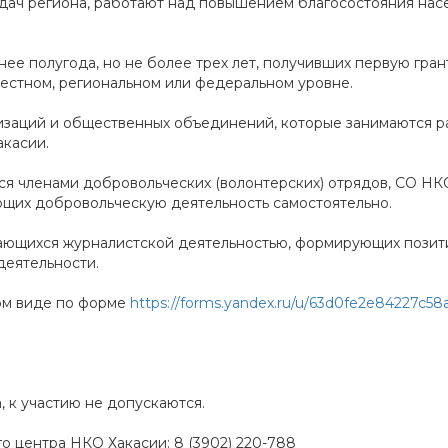
адач региона, работают над повышением благосостояния нас
нее полугода, но не более трех лет, получивших первую гра
естном, региональном или федеральном уровне.
изаций и общественных объединений, которые занимаются р
акасии.
хся членами добровольческих (волонтерских) отрядов, СО НК
ющих добровольческую деятельность самостоятельно.
имающихся журналистской деятельностью, формирующих пози
деятельности.
ом виде по форме
https://forms.yandex.ru/u/63d0fe2e84227c58
, к участию не допускаются.
 центра НКО Хакасии: 8 (3902) 220-788