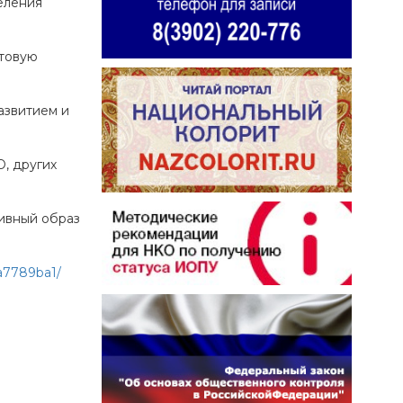
еления
нтовую
азвитием и
О, других
тивный образ
a7789ba1/