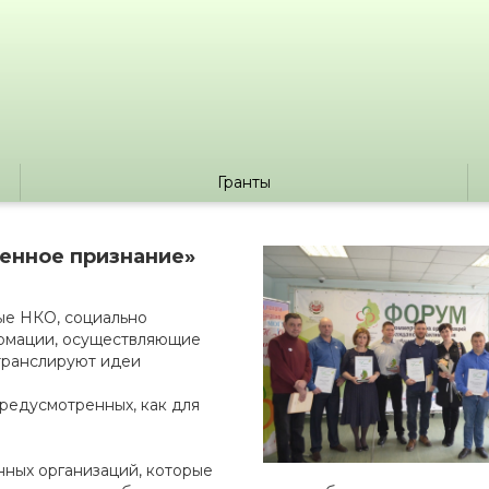
Гранты
венное признание»
ные НКО, социально
ормации, осуществляющие
 транслируют идеи
редусмотренных, как для
нных организаций, которые