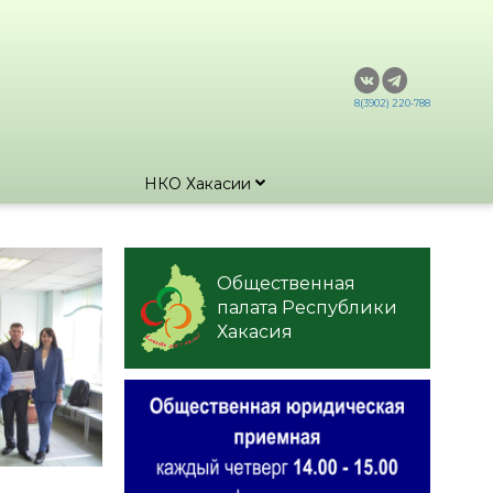
8(3902) 220-788
НКО Хакасии
Общественная
палата Республики
Хакасия