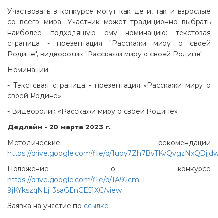
Участвовать в конкурсе могут как дети, так и взрослые
со всего мира. Участник может традиционно выбрать
наиболее подходящую ему номинацию: текстовая
страница - презентация "Расскажи миру о своей
Родине", видеоролик "Расскажи миру о своей Родине".
Номинации:
- Текстовая страница - презентация «Расскажи миру о
своей Родине»
- Видеоролик «Расскажи миру о своей Родине»
Дедлайн - 20 марта 2023 г.
Методические рекомендации
https://drive.google.com/file/d/1uoy7Zh7BvTKvQvgzNxQDjjd
Положение о конкурсе
https://drive.google.com/file/d/1A92cm_F-
9jKYkszqNLj_3saGEnCE51XC/view
Заявка на участие по
ссылке