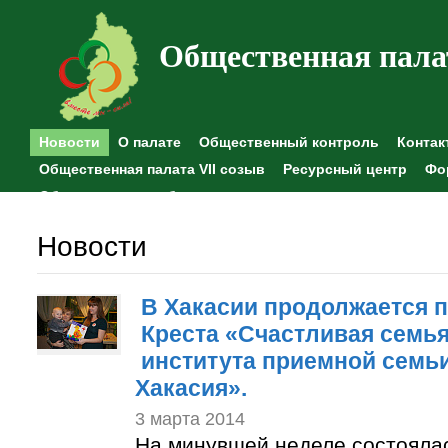
Общественная пала
Новости
О палате
Общественный контроль
Контак
Общественная палата VII созыв
Ресурсный центр
Фо
Общественные наблюдения
Новости
В Хакасии продолжается п
Креста «Счастливая семья
института приемной семьи
Хакасия».
3 марта 2014
На минувшей неделе состоялас