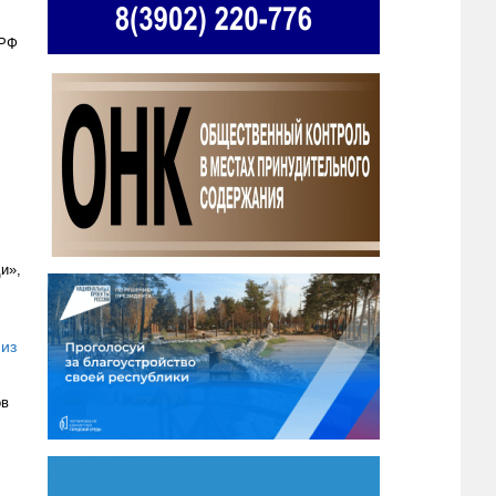
 РФ
и»,
 из
ов