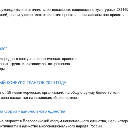
, руководители и активисты региональных национально-культурных СО Н
аций, реализующих межэтнические проекты – приглашаем вас принять
020"
чередного конкурса экологических проектов
ивных групп и активистов по решению
еды.
Й КОНКУРС ГРАНТОВ 2020 ГОДА.
в от 39 некоммерческих организаций, на общую сумму более 73 млн.
гиона находятся на независимой экспертизе.
ий форум национального единства
ске откроется Всероссийский форум национального единства, цель котор
нтичности и единство многонационального народа России.