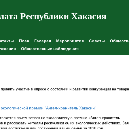
лата Республики Хакасия
нтакты
План
Галерея
Мероприятия
Советы
Обществе
уждения
Общественные наблюдения
ринять участие в опросе о состоянии и развитии конкуренции на товар
 экологической премии "Ангел-хранитель Хакасии"
ствляется прием заявок на экологическую премию «Ангел-хранитель
в и рассказать жителям республики об их экологических действиях. Зая
 свои достижения или достижения вашей семьи за 2020 год.