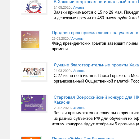
В Хакасии стартовал региональный этап
14.05.2020 /
Анонсы
Заявки принимаются с 15 по 29 мая. Побед
и денежные премии от 480 тысяч рублей до 
Продлен срок приема заявок на участие в
26.03.2020 /
Анонсы
Фонд президентских грантов завершит прием з
времени.
Лучшие благотворительные проекты Хак
24.03.2020 /
Анонсы
С 27 июня по 5 июля в Парке Горького в М
организованный Общественной палатой Росс
Стартовал Всероссийский конкурс для Н
Хакасии
25.02.2020 /
Анонсы
Заявки принимаются от социально ориентиро
из разных субъектов РФ для обучения их э
итогам конкурса будут отобраны 5 организац
Проект «ЭтНик:ПроДвижение»