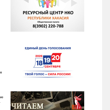
ов
ие
.