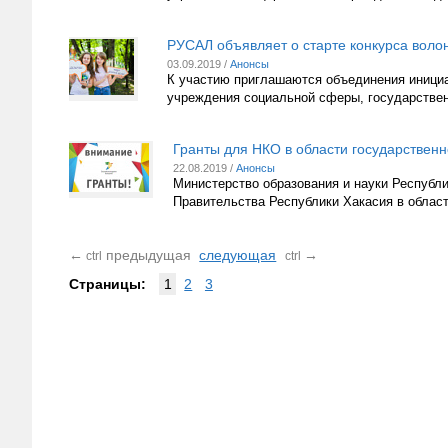
РУСАЛ объявляет о старте конкурса воло
03.09.2019 /
Анонсы
К участию приглашаются объединения инициа
учреждения социальной сферы, государствен
Гранты для НКО в области государствен
22.08.2019 /
Анонсы
Министерство образования и науки Республи
Правительства Республики Хакасия в облас
←
предыдущая
следующая
→
ctrl
ctrl
Страницы:
1
2
3