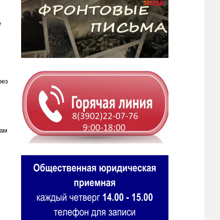
е
рез
лам