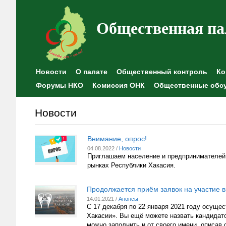
Общественная па
Новости
О палате
Общественный контроль
Ко
Форумы НКО
Комиссия ОНК
Общественные обс
Новости
Внимание, опрос!
04.08.2022 /
Новости
Приглашаем население и предпринимателей п
рынках Республики Хакасия.
Продолжается приём заявок на участие в
14.01.2021 /
Анонсы
С 17 декабря по 22 января 2021 году осуще
Хакасии». Вы ещё можете назвать кандидато
можно заполнить и от своего имени, описав