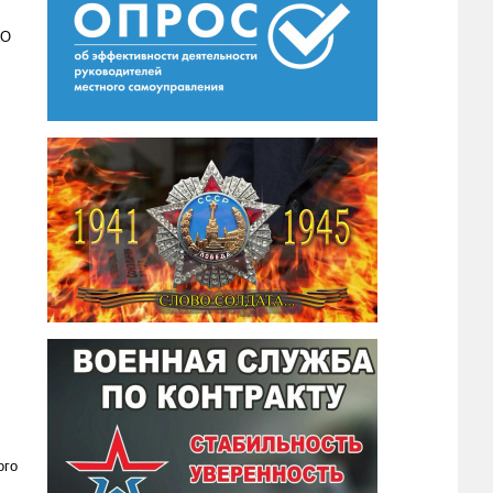
КО
ого