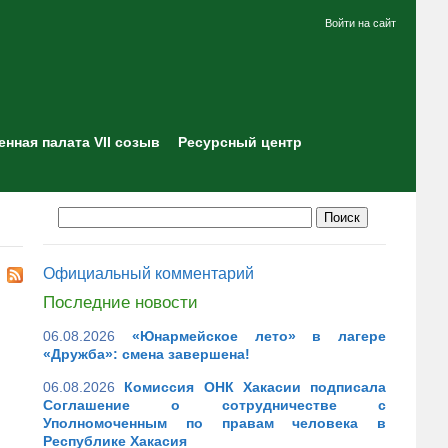
Войти на сайт
нная палата VII созыв
Ресурсный центр
Официальный комментарий
Последние новости
06.08.2026
«Юнармейское лето» в лагере
«Дружба»: смена завершена!
06.08.2026
Комиссия ОНК Хакасии подписала
Соглашение о сотрудничестве с
Уполномоченным по правам человека в
Республике Хакасия