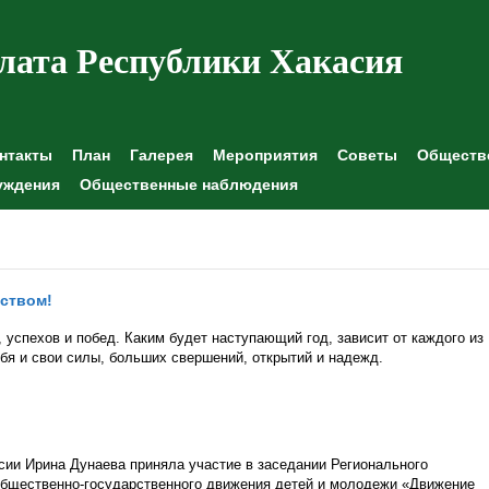
лата Республики Хакасия
нтакты
План
Галерея
Мероприятия
Советы
Обществе
уждения
Общественные наблюдения
ством!
 успехов и побед. Каким будет наступающий год, зависит от каждого из
ебя и свои силы, больших свершений, открытий и надежд.
сии Ирина Дунаева приняла участие в заседании Регионального
общественно-государственного движения детей и молодежи «Движение