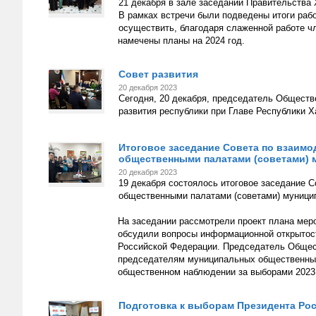
21 декабря в зале заседаний Правительства
В рамках встречи были подведены итоги рабо
осуществить, благодаря слаженной работе ч
намечены планы на 2024 год.
Совет развития
20 декабря 2023
Сегодня, 20 декабря, председатель Обществ
развития республики при Главе Республики Х
Итоговое заседание Совета по взаим
общественными палатами (советами) 
20 декабря 2023
19 декабря состоялось итоговое заседание 
общественными палатами (советами) муници
На заседании рассмотрели проект плана меро
обсудили вопросы информационной открытост
Российской Федерации. Председатель Общес
председателям муниципальных общественных 
общественном наблюдении за выборами 2023 
Подготовка к выборам Президента Ро