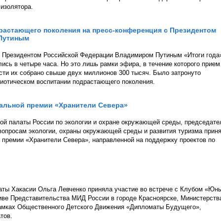
изолятора.
растающего поколения на пресс-конференция с Президентом
Путиным
с Президентом Российской Федерации Владимиром Путиным «Итоги года
ись в четыре часа. Но это лишь рамки эфира, в течение которого прием
ти их собрано свыше двух миллионов 300 тысяч. Было затронуто
риотическом воспитании подрастающего поколения.
нальной премии «Хранители Севера»
ой палаты России по экологии и охране окружающей среды, председате
опросам экологии, охраны окружающей среды и развития туризма прин
 премии «Хранители Севера», направленной на поддержку проектов по
аты Хакасии Ольга Левченко приняла участие во встрече с Клубом «Юн
иве Представительства МИД России в городе Красноярске, Министерств
рамках Общественного Детского Движения «Дипломаты Будущего»,
тов.