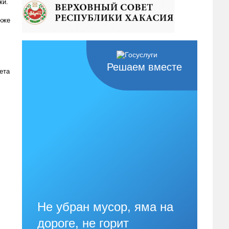
ки.
кже
Решаем вместе
ета
Не убран мусор, яма на
дороге, не горит