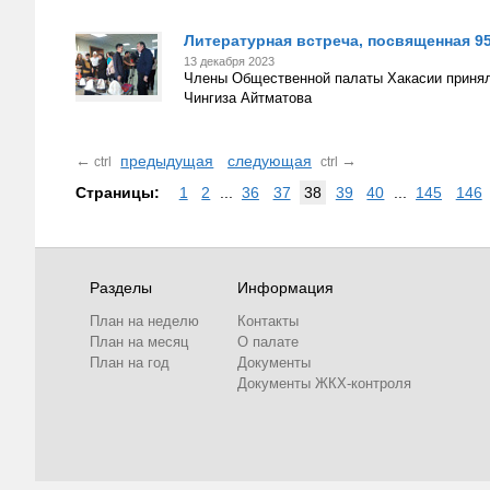
Литературная встреча, посвященная 9
13 декабря 2023
Члены Общественной палаты Хакасии приняли
Чингиза Айтматова
←
предыдущая
следующая
→
ctrl
ctrl
Страницы:
1
2
...
36
37
38
39
40
...
145
146
Разделы
Информация
План на неделю
Контакты
План на месяц
О палате
План на год
Документы
Документы ЖКХ-контроля