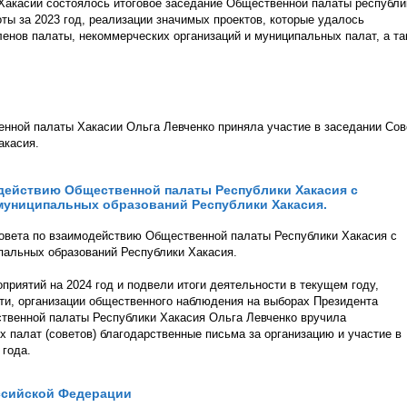
 Хакасии состоялось итоговое заседание Общественной палаты республи
ты за 2023 год, реализации значимых проектов, которые удалось
ленов палаты, некоммерческих организаций и муниципальных палат, а та
енной палаты Хакасии Ольга Левченко приняла участие в заседании Сов
акасия.
одействию Общественной палаты Республики Хакасия с
муниципальных образований Республики Хакасия.
Совета по взаимодействию Общественной палаты Республики Хакасия с
пальных образований Республики Хакасия.
приятий на 2024 год и подвели итоги деятельности в текущем году,
и, организации общественного наблюдения на выборах Президента
твенной палаты Республики Хакасия Ольга Левченко вручила
палат (советов) благодарственные письма за организацию и участие в
года.
ссийской Федерации