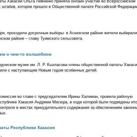
ты Хакасии Ольга Левченко приняла онлайн участие во Всероссийском
 штабов, которое прошло в Общественной палате Российской Федераци
абря, проходили досрочные выборы: в Аскизском районе жители выбирали
нском районе – главу Туимского сельсовета.
аем о чем-то волшебном
едческом музее им. Л. Р. Кызласова члены общественной палаты Хакаси
вили с наступающим Новым годом особенных детей.
комиссия во главе с председателем Ирины Халиман, провела рабочую
спублике Хакасия Андреем Мисюра, в ходе которой были подведены ито
онтроля в местах принудительного содержания за обеспечением законн
ных.
латы Республики Хакасия