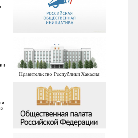
и.
и в
ги
ых