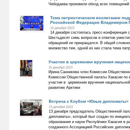
Чебодаева произвели обход всех помещений 
Тема патриотическом воспитании под
Российской Федерации Владимиром 
15 декабря 2023
14 декабря состоялась пресс-конференция 
Шестьдесят семь вопросов и ответов уместил
обращений не прекращался. В общей сложнос
множество тем, одной из них стала тема пат
Участие в церемонии вручения нацио
15 декабря 2023
Ирина Санникова член Комиссии Общественн
Комиссии Общественной палаты Хакасии по в
участие в церемонии вручения национальной
развитию Арктики
Встреча с Клубом «Юные дипломаты»
13 декабря 2023
13 декабря председатель Общественной пал
дипломаты», который был создан по инициат
образования и науки Республики Хакасия в 
созданного Ассоциацией Российских диплома