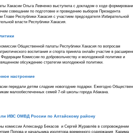
аты Хакасии Ольга Левченко выступила с докладом о ходе формирован
очем совещании по подготовке и проведению выборов Президента
и Главе Республики Хакасия с участием председателя Избирательной
тельной власти Республики Хакасия.
литики
 комиссии Общественной палаты Республики Хакасия по вопросам
атриотического воспитания и спорта приняла онлайн участие в расшире
 Федерации Комиссии по добровольчеству и молодежной политике и
священном обсуждению стратегии молодежной политики.
чное настроение
асии передали детям сладкие новогодние подарки. Ежегодно Обществе
никам малообеспеченных семей 7-ой школы города Абакана.
или ИВС ОМВД России по Алтайскому району
ны комиссии Александр Бекасов и Сергей Журавлёв в сопровождении
трия Попова и начальника изолятора временного содержания Карима