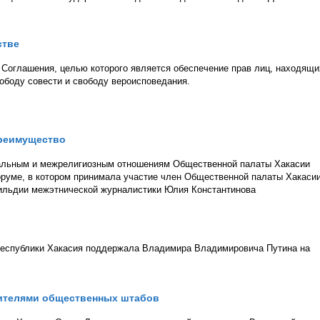
стве
е Соглашения, целью которого является обеспечение прав лиц, находящи
ободу совести и свободу вероисповедания.
преимущество
альным и межрелигиозным отношениям Общественной палаты Хакасии
руме, в котором принимала участие член Общественной палаты Хакасии
Гильдии межэтнической журналистики Юлия Константинова
 Республики Хакасия поддержала Владимира Владимировича Путина на
вителями общественных штабов