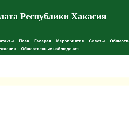
лата Республики Хакасия
нтакты
План
Галерея
Мероприятия
Советы
Обществе
уждения
Общественные наблюдения