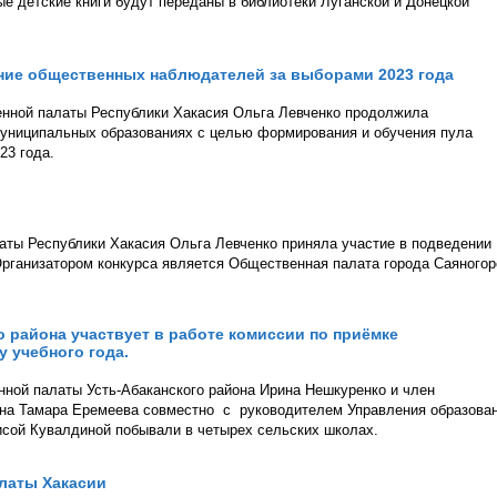
ые детские книги будут переданы в библиотеки Луганской и Донецкой
ие общественных наблюдателей за выборами 2023 года
енной палаты Республики Хакасия Ольга Левченко продолжила
муниципальных образованиях с целью формирования и обучения пула
23 года.
аты Республики Хакасия Ольга Левченко приняла участие в подведении
Организатором конкурса является Общественная палата города Саяногор
 района участвует в работе комиссии по приёмке
 учебного года.
нной палаты Усть-Абаканского района Ирина Нешкуренко и член
она Тамара Еремеева совместно с руководителем Управления образова
исой Кувалдиной побывали в четырех сельских школах.
латы Хакасии