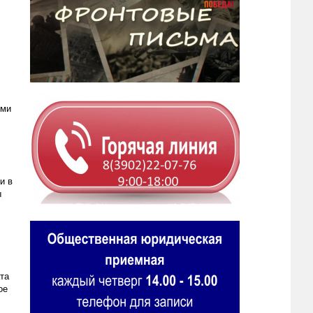
ыми
и в
ы
та
ое