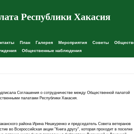
лата Республики Хакасия
нтакты
План
Галерея
Мероприятия
Советы
Обществе
уждения
Общественные наблюдения
одписала Соглашения о сотрудничестве между Общественной палатой
ственными палатами Республики Хакасия.
канского района Ирина Нешкуренко и председатель Совета ветеранов
тие во Всероссийская акции "Книга другу", которая проходит в поселке