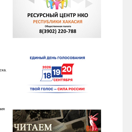
ска.
ния