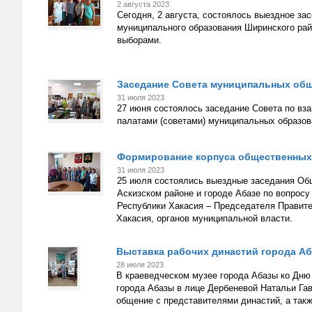
2 августа 2023
Сегодня, 2 августа, состоялось выездное з
муниципального образования Ширинского ра
выборами.
Заседание Совета муниципальных общ
31 июля 2023
27 июня состоялось заседание Совета по в
палатами (советами) муниципальных образов
Формирование корпуса общественных
31 июля 2023
25 июля состоялись выездные заседания Об
Аскизском районе и городе Абазе по вопрос
Республики Хакасия – Председателя Правите
Хакасия, органов муниципальной власти.
Выставка рабочих династий города А
28 июля 2023
В краеведческом музее города Абазы ко Дню 
города Абазы в лице Дербеневой Натальи Га
общение с представителями династий, а такж