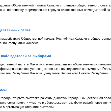
аседание Общественной палаты Хакасии с членами общественного совета
йона, по вопросу формирования корпуса общественных наблюдателей за
ественных палат
заимодействию Общественной палаты Республики Хакасия с общественн
аний Республики Хакасия.
 наблюдателей за выборами
щественной палаты Хакасии с муниципальными общественными палатам
у формирования корпуса общественных наблюдателей за выборами Глав
льства Республики Хакасия, депутатов Верховного Совета Республики
базы
города, открыта выставка рабочих династий города. Общественная пала
врииловны приняли участие в сборе документов, фотографий через личн
е в организации открытия выставки.