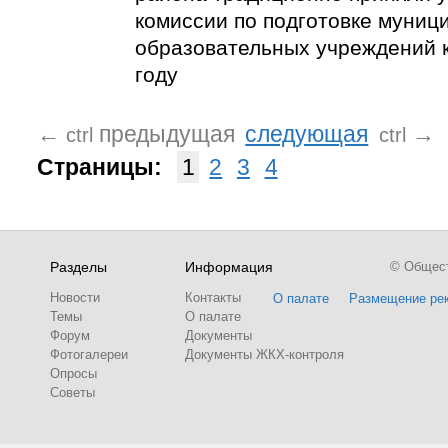
комиссии по подготовке муниц
образовательных учреждений 
году
←
предыдущая
следующая
→
ctrl
ctrl
Страницы:
1
2
3
4
Разделы
Информация
© Обществ
Новости
Контакты
О палате
Размещение ре
Темы
О палате
Форум
Документы
Фотогалереи
Документы ЖКХ-контроля
Опросы
Советы