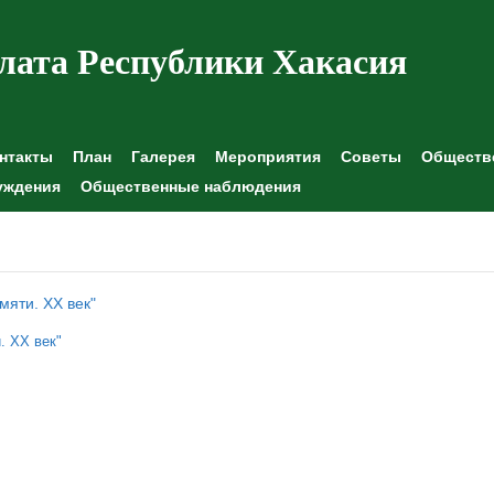
лата Республики Хакасия
нтакты
План
Галерея
Мероприятия
Советы
Обществе
уждения
Общественные наблюдения
мяти. ХХ век"
. ХХ век"