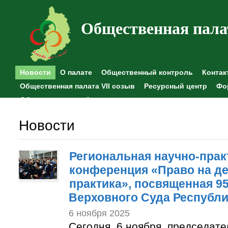
Общественная пала
Новости
О палате
Общественный контроль
Контак
Общественная палата VII созыв
Ресурсный центр
Фо
Общественные наблюдения
Новости
Региональная научно-прак
конференция «Право на де
практика», посвященная 9
Верховного Суда Республи
6 ноября 2025
Сегодня, 6 ноября, председат