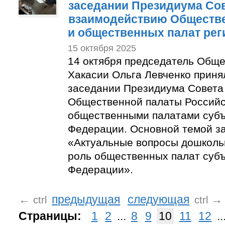
заседании Президиума Сов
взаимодействию Обществ
и общественных палат рег
15 октября 2025
14 октября председатель Общ
Хакасии Ольга Левченко приня
заседании Президиума Совета
Общественной палаты Российс
общественными палатами субъ
Федерации. Основной темой з
«Актуальные вопросы дошколь
роль общественных палат субъ
Федерации».
←
предыдущая
следующая
→
ctrl
ctrl
Страницы:
1
2
...
8
9
10
11
12
..