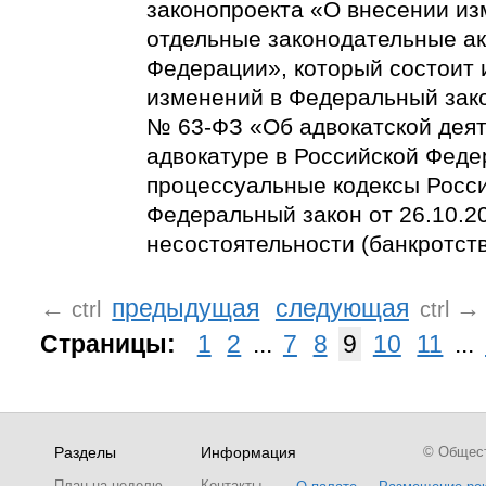
законопроекта «О внесении из
отдельные законодательные а
Федерации», который состоит 
изменений в Федеральный закон
№ 63-ФЗ «Об адвокатской деят
адвокатуре в Российской Феде
процессуальные кодексы Росс
Федеральный закон от 26.10.2
несостоятельности (банкротств
←
предыдущая
следующая
→
ctrl
ctrl
Страницы:
1
2
...
7
8
9
10
11
...
Разделы
Информация
© Обществ
План на неделю
Контакты