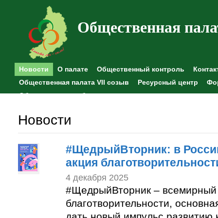
Общественная пала
Новости
О палате
Общественный контроль
Контак
Общественная палата VII созыв
Ресурсный центр
Фо
Общественные наблюдения
Новости
#ЩедрыйВторник: в Росси
акция благотворительност
4 декабря 2025
#ЩедрыйВторник – всемирный
благотворительности, основная
дать новый импульс развитию 