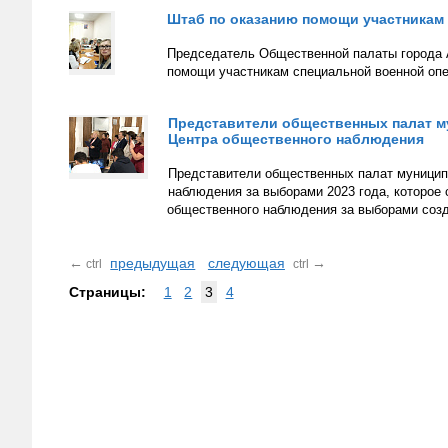
Штаб по оказанию помощи участникам 
Председатель Общественной палаты города А
помощи участникам специальной военной опе
Представители общественных палат м
Центра общественного наблюдения
Представители общественных палат муницип
наблюдения за выборами 2023 года, которое 
общественного наблюдения за выборами соз
←
предыдущая
следующая
→
ctrl
ctrl
Страницы:
1
2
3
4