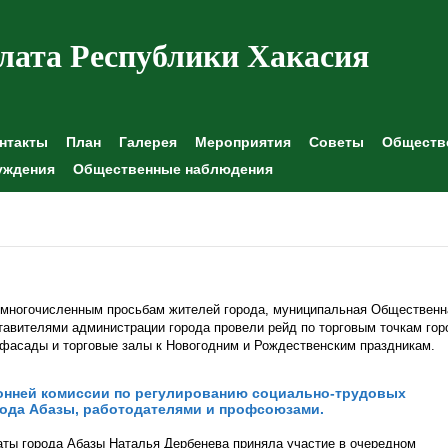
лата Республики Хакасия
нтакты
План
Галерея
Мероприятия
Советы
Обществе
уждения
Общественные наблюдения
, многочисленным просьбам жителей города, муниципальная Общественн
тавителями администрации города провели рейд по торговым точкам гор
 фасады и торговые залы к Новогодним и Рождественским праздникам.
онней комиссии по регулированию социально-трудовых
ода Абазы, работодателями и профсоюзами.
ты города Абазы Наталья Дербенева приняла участие в очередном