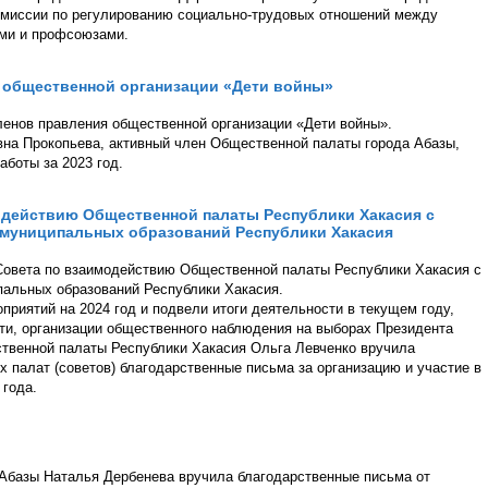
омиссии по регулированию социально-трудовых отношений между
ями и профсоюзами.
я общественной организации «Дети войны»
ленов правления общественной организации «Дети войны».
на Прокопьева, активный член Общественной палаты города Абазы,
аботы за 2023 год.
одействию Общественной палаты Республики Хакасия с
 муниципальных образований Республики Хакасия
 Совета по взаимодействию Общественной палаты Республики Хакасия с
альных образований Республики Хакасия.
приятий на 2024 год и подвели итоги деятельности в текущем году,
и, организации общественного наблюдения на выборах Президента
твенной палаты Республики Хакасия Ольга Левченко вручила
палат (советов) благодарственные письма за организацию и участие в
года.
Абазы Наталья Дербенева вручила благодарственные письма от