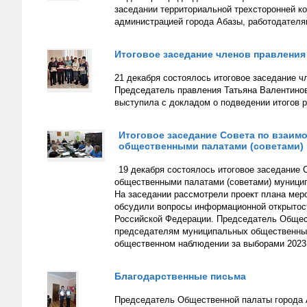
заседании территориальной трехсторонней к
администрацией города Абазы, работодател
Итоговое заседание членов правлени
21 декабря состоялось итоговое заседание ч
Председатель правления Татьяна Валентинов
выступила с докладом о подведении итогов р
Итоговое заседание Совета по взаим
общественными палатами (советами)
19 декабря состоялось итоговое заседание
общественными палатами (советами) муницип
На заседании рассмотрели проект плана меро
обсудили вопросы информационной открытост
Российской Федерации. Председатель Общес
председателям муниципальных общественных 
общественном наблюдении за выборами 2023 
Благодарственные письма
Председатель Общественной палаты города 