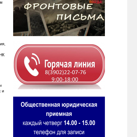
ом
ия,
ОНК
и
 и