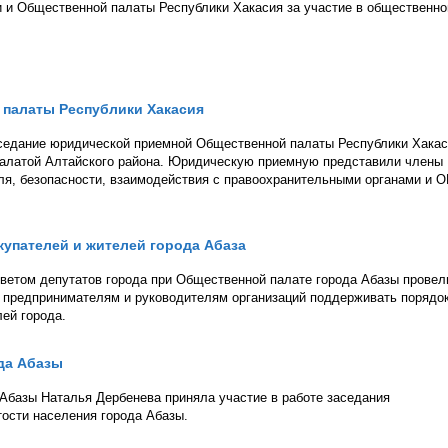
 и Общественной палаты Республики Хакасия за участие в общественн
палаты Республики Хакасия
аседание юридической приемной Общественной палаты Республики Хакас
палатой Алтайского района. Юридическую приемную представили члены
ля, безопасности, взаимодействия с правоохранительными органами и 
купателей и жителей города Абаза
ветом депутатов города при Общественной палате города Абазы провел
к предпринимателям и руководителям организаций поддерживать порядок
ей города.
да Абазы
Абазы Наталья Дербенева приняла участие в работе заседания
тости населения города Абазы.