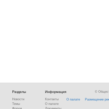
Разделы
Информация
© Обществ
Новости
Контакты
О палате
Размещение ре
Темы
О палате
Форум
Документы