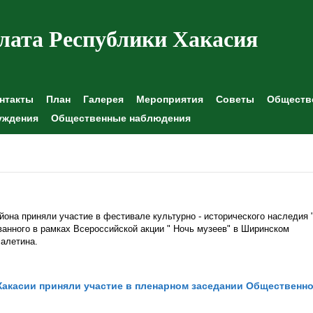
лата Республики Хакасия
нтакты
План
Галерея
Мероприятия
Советы
Обществе
уждения
Общественные наблюдения
она приняли участие в фестивале культурно - исторического наследия 
ванного в рамках Всероссийской акции " Ночь музеев" в Ширинском
Лалетина.
акасии приняли участие в пленарном заседании Общественн