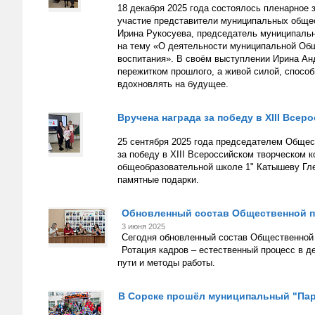
18 декабря 2025 года состоялось пленарное
участие представители муниципальных обще
Ирина Рукосуева, председатель муниципальн
на тему «О деятельности муниципальной Общ
воспитания». В своём выступлении Ирина Ан
пережитком прошлого, а живой силой, способ
вдохновлять на будущее.
Вручена награда за победу в XIII Все
25 сентября 2025 года председателем Общес
за победу в XIII Всероссийском творческом 
общеобразовательной школе 1" Катышеву Гле
памятные подарки.
Обновленный состав Общественной па
3 июня 2025
Сегодня обновленный состав Общественной 
Ротация кадров – естественный процесс в
пути и методы работы.
В Сорске прошёл муниципальный "Пар