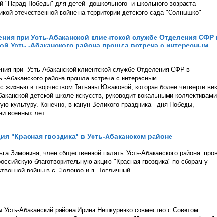
ый "Парад Победы" для детей дошкольного и школьного возраста
кой отечественной войне на территории детского сада "Солнышко"
ения при Усть-Абаканской клиентской службе Отделения СФР 
ой Усть -Абаканского района прошла встреча с интересным
ения при Усть-Абаканской клиентской службе Отделения СФР в
ь -Абаканского района прошла встреча с интересным
 жизнью и творчеством Татьяны Южаковой, которая более четверти ве
Абаканской детской школе искусств, руководит вокальными коллективами
ую культуру. Конечно, в канун Великого праздника - дня Победы,
ни военных лет.
ия "Красная гвоздика" в Усть-Абаканском районе
га Зимонина, член общественной палаты Усть-Абаканского района, про
российскую благотворительную акцию "Красная гвоздика" по сборам у
венной войны в с. Зеленое и п. Тепличный.
 Усть-Абаканский района Ирина Нешкуренко совместно с Советом