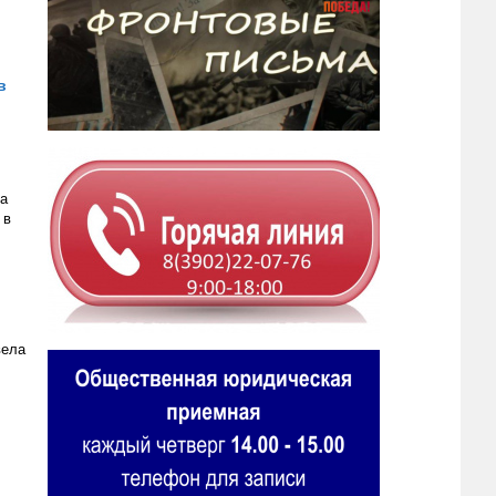
в
ка
 в
вела