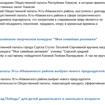
 заседание Общественной палаты Республики Хакасия, в котором принял
ственных палат Хакасии.
ой Общественной палаты Усть-Абаканского района, выступила с докла
ественной палаты Усть-Абаканского района в сфере патриотического
дреевна подчеркнула, что патриотизм в современном мире является не
ной объединять поколения, придавать опору в кризисные времена и
российском творческом конкурсе '"Моя семейная реликвия"
твенной палаты города Сорска Стутко Татьяной Сергеевной вручена наг
конкурсе '"Моя семейная реликвия" ученику "Сорской средней
бу и наставнику победителя Коковой Любови Валерьевне. А так же вру
латы Усть-Абаканского района выбрал нового председателя
палаты Усть-Абаканского района выбрал нового председателя.
 деятельности Общественной палаты, помогающий находить эффективные
ад Победы" для детей дошкольного и школьного возраста