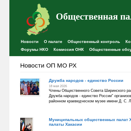
Общественная па
Новости
О палате
Общественный контроль
Ко
Форумы НКО
Комиссия ОНК
Общественные обс
Новости ОП МО РХ
Дружба народов - единство России
18 мая 2026
Члены Общественного Совета Ширинского рай
Дружба народов - единство России" организо
районном краеведческом музее имени Д. С. 
Муниципальных общественных палат Х
палаты Хакасии