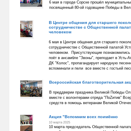
6 мая в городе Сорске прошёл муниципальн
посвященный 80-ой годовщине Победы в Вели
В Центре общения для старшего покол
сотрудничестве с Общественной палат
человеком
6 мая в Центре общения для старшего покол
сотрудничестве с Общественной палатой Уст
человеком. Присутствующие познакомились с
поёт в ансамбле "Звоны", преподает в Усть-
ДК "Колос", пропагандирует народную песенн
вспоминали и пели все вместе с гостьей пес
Всероссийская благотворительная акц
В преддверии праздника Великой Победы Оль
вместе с волонтерами отряда "ПоZитив" Все
средств в помощь ветеранам Великой Отечест
Акция "Вспомним всех поимённо
10 марта 2025
10 марта председатель Общественной палаты