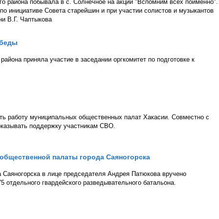
го района побывала в с. Солнечное на акции "Вспомним всех поимённо".
 по инициативе Совета старейшин и при участии солистов и музыкантов
и В.Г. Чаптыкова
обеды
района приняла участие в заседании оргкомитет по подготовке к
ать работу муниципальных общественных палат Хакасии. Совместно с
оказывать поддержку участникам СВО.
 общественной палаты города Саяногорска
 Саяногорска в лице председателя Андрея Патюкова вручено
5 отдельного гвардейского разведывательного батальона.