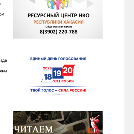
и
дом
рада
чены
.