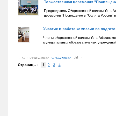
Торжественная церемония "Посвящени
Председатель Общественной палаты Усть-Аб
церемонии "Посвящение в "Орлята России" 
Участие в работе комиссии по подго
Члены общественной палаты Усть-Абаканского
муниципальных образовательных учреждений
←
предыдущая
следующая
→
ctrl
ctrl
Страницы:
1
2
3
4