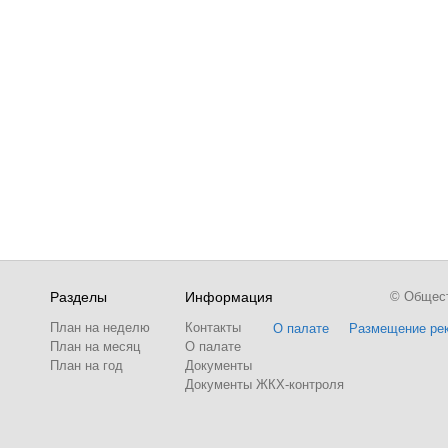
Разделы
Информация
© Обществ
План на неделю
Контакты
О палате
Размещение ре
План на месяц
О палате
План на год
Документы
Документы ЖКХ-контроля