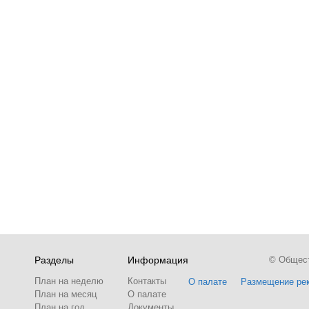
Разделы
Информация
© Обществ
План на неделю
Контакты
О палате
Размещение ре
План на месяц
О палате
План на год
Документы