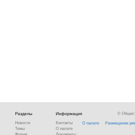
Разделы
Информация
© Обществ
Новости
Контакты
О палате
Размещение ре
Темы
О палате
Форум
Документы