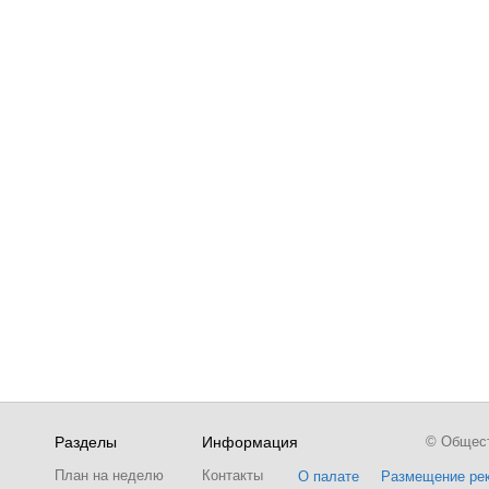
Разделы
Информация
© Обществ
План на неделю
Контакты
О палате
Размещение ре