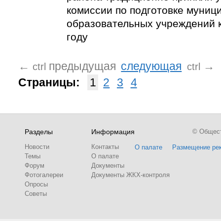
комиссии по подготовке муниц
образовательных учреждений 
году
←
предыдущая
следующая
→
ctrl
ctrl
Страницы:
1
2
3
4
Разделы
Информация
© Обществ
Новости
Контакты
О палате
Размещение ре
Темы
О палате
Форум
Документы
Фотогалереи
Документы ЖКХ-контроля
Опросы
Советы