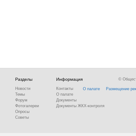
Разделы
Информация
© Обществ
Новости
Контакты
О палате
Размещение ре
Темы
О палате
Форум
Документы
Фотогалереи
Документы ЖКХ-контроля
Опросы
Советы