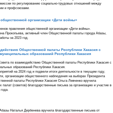
омиссии по регулированию социально-трудовых отношений между
ями и профсоюзами.
я общественной организации «Дети войны»
ленов правления общественной организации «Дети войны».
на Прокопьева, активный член Общественной палаты города Абазы,
аботы за 2023 год.
одействию Общественной палаты Республики Хакасия с
 муниципальных образований Республики Хакасия
 Совета по взаимодействию Общественной палаты Республики Хакасия с
альных образований Республики Хакасия.
приятий на 2024 год и подвели итоги деятельности в текущем году,
и, организации общественного наблюдения на выборах Президента
твенной палаты Республики Хакасия Ольга Левченко вручила
палат (советов) благодарственные письма за организацию и участие в
года.
Абазы Наталья Дербенева вручила благодарственные письма от