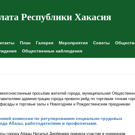
лата Республики Хакасия
нтакты
План
Галерея
Мероприятия
Советы
Обществе
уждения
Общественные наблюдения
, многочисленным просьбам жителей города, муниципальная Общественн
тавителями администрации города провели рейд по торговым точкам гор
 фасады и торговые залы к Новогодним и Рождественским праздникам.
онней комиссии по регулированию социально-трудовых
ода Абазы, работодателями и профсоюзами.
ты города Абазы Наталья Дербенева приняла участие в очередном