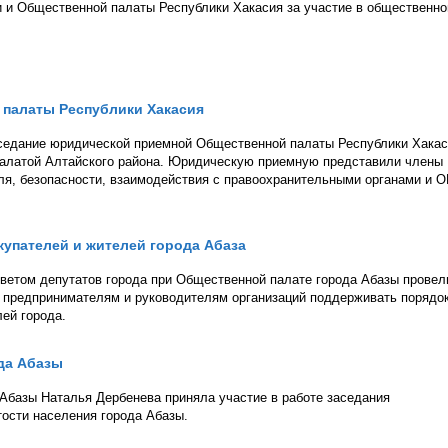
 и Общественной палаты Республики Хакасия за участие в общественн
палаты Республики Хакасия
аседание юридической приемной Общественной палаты Республики Хакас
палатой Алтайского района. Юридическую приемную представили члены
ля, безопасности, взаимодействия с правоохранительными органами и 
купателей и жителей города Абаза
ветом депутатов города при Общественной палате города Абазы провел
к предпринимателям и руководителям организаций поддерживать порядок
ей города.
да Абазы
Абазы Наталья Дербенева приняла участие в работе заседания
тости населения города Абазы.