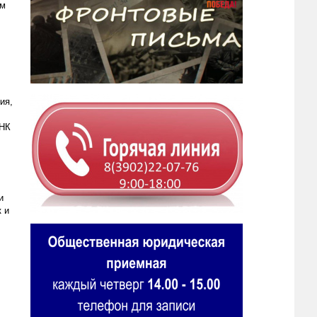
ом
ия,
ОНК
и
 и