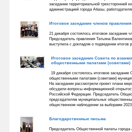
заседании территориальной трехсторонней к
администрацией города Абазы, работодател
Итоговое заседание членов правлени
21 декабря состоялось итоговое заседание ч
Председатель правления Татьяна Валентинов
выступила с докладом о подведении итогов р
Итоговое заседание Совета по взаим
общественными палатами (советами)
19 декабря состоялось итоговое заседание
общественными палатами (советами) муницип
На заседании рассмотрели проект плана меро
обсудили вопросы информационной открытост
Российской Федерации. Председатель Общес
председателям муниципальных общественных 
общественном наблюдении за выборами 2023 
Благодарственные письма
Председатель Общественной палаты города 