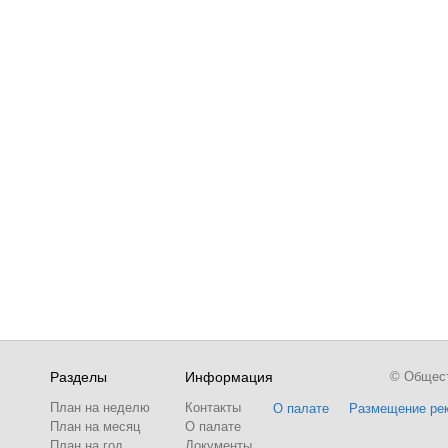
Разделы
Информация
© Обществ
План на неделю
Контакты
О палате
Размещение ре
План на месяц
О палате
План на год
Документы