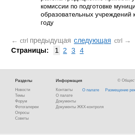
комиссии по подготовке муниц
образовательных учреждений 
году
←
предыдущая
следующая
→
ctrl
ctrl
Страницы:
1
2
3
4
Разделы
Информация
© Обществ
Новости
Контакты
О палате
Размещение ре
Темы
О палате
Форум
Документы
Фотогалереи
Документы ЖКХ-контроля
Опросы
Советы