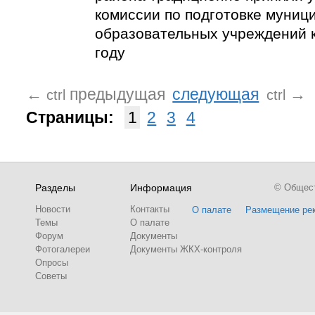
комиссии по подготовке муниц
образовательных учреждений 
году
←
предыдущая
следующая
→
ctrl
ctrl
Страницы:
1
2
3
4
Разделы
Информация
© Обществ
Новости
Контакты
О палате
Размещение ре
Темы
О палате
Форум
Документы
Фотогалереи
Документы ЖКХ-контроля
Опросы
Советы