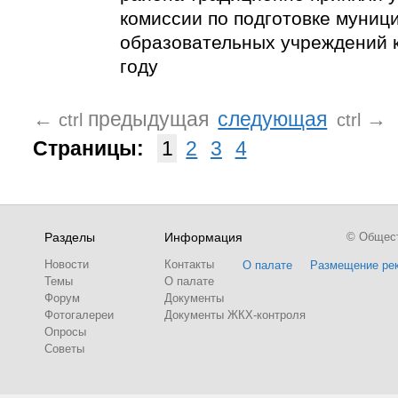
комиссии по подготовке муниц
образовательных учреждений 
году
←
предыдущая
следующая
→
ctrl
ctrl
Страницы:
1
2
3
4
Разделы
Информация
© Обществ
Новости
Контакты
О палате
Размещение ре
Темы
О палате
Форум
Документы
Фотогалереи
Документы ЖКХ-контроля
Опросы
Советы