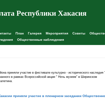
лата Республики Хакасия
нтакты
План
Галерея
Мероприятия
Советы
Обществе
уждения
Общественные наблюдения
она приняли участие в фестивале культурно - исторического наследия 
ванного в рамках Всероссийской акции " Ночь музеев" в Ширинском
Лалетина.
акасии приняли участие в пленарном заседании Общественн