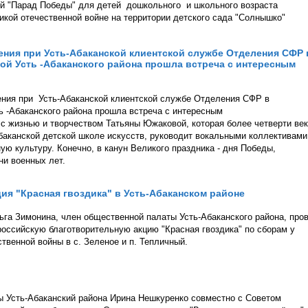
ый "Парад Победы" для детей дошкольного и школьного возраста
кой отечественной войне на территории детского сада "Солнышко"
ения при Усть-Абаканской клиентской службе Отделения СФР 
ой Усть -Абаканского района прошла встреча с интересным
ения при Усть-Абаканской клиентской службе Отделения СФР в
ь -Абаканского района прошла встреча с интересным
 жизнью и творчеством Татьяны Южаковой, которая более четверти ве
Абаканской детской школе искусств, руководит вокальными коллективами
ую культуру. Конечно, в канун Великого праздника - дня Победы,
ни военных лет.
ия "Красная гвоздика" в Усть-Абаканском районе
га Зимонина, член общественной палаты Усть-Абаканского района, про
российскую благотворительную акцию "Красная гвоздика" по сборам у
венной войны в с. Зеленое и п. Тепличный.
 Усть-Абаканский района Ирина Нешкуренко совместно с Советом