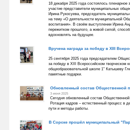
18 декабря 2025 года состоялось пленарное
участие представители муниципальных обще
Ирина Рукосуева, председатель муниципальн
на тему «О деятельности муниципальной Общ
воспитания». В своём выступлении Ирина Ан
пережитком прошлого, а живой силой, способ
вдохновлять на будущее.
Вручена награда за победу в XIII Все
25 сентября 2025 года председателем Общес
за победу в XIII Всероссийском творческом 
общеобразовательной школе 1" Катышеву Гле
памятные подарки.
Обновленный состав Общественной па
3 июня 2025
Сегодня обновленный состав Общественной 
Ротация кадров – естественный процесс в
пути и методы работы.
В Сорске прошёл муниципальный "Пар