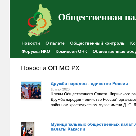
Общественная па
Новости
О палате
Общественный контроль
Ко
Форумы НКО
Комиссия ОНК
Общественные обс
Новости ОП МО РХ
Дружба народов - единство России
18 мая 2026
Члены Общественного Совета Ширинского рай
Дружба народов - единство России" организо
районном краеведческом музее имени Д. С. 
Муниципальных общественных палат Х
палаты Хакасии