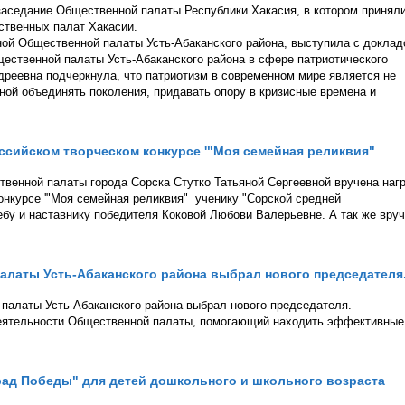
 заседание Общественной палаты Республики Хакасия, в котором принял
ственных палат Хакасии.
ой Общественной палаты Усть-Абаканского района, выступила с докла
ественной палаты Усть-Абаканского района в сфере патриотического
дреевна подчеркнула, что патриотизм в современном мире является не
ной объединять поколения, придавать опору в кризисные времена и
российском творческом конкурсе '"Моя семейная реликвия"
твенной палаты города Сорска Стутко Татьяной Сергеевной вручена наг
конкурсе '"Моя семейная реликвия" ученику "Сорской средней
бу и наставнику победителя Коковой Любови Валерьевне. А так же вру
латы Усть-Абаканского района выбрал нового председателя
палаты Усть-Абаканского района выбрал нового председателя.
 деятельности Общественной палаты, помогающий находить эффективные
ад Победы" для детей дошкольного и школьного возраста