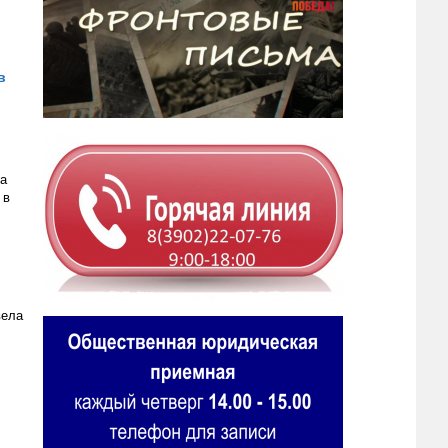
в
ка
 в
вела