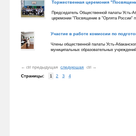
Торжественная церемония "Посвящени
Председатель Общественной палаты Усть-Аб
церемонии "Посвящение в "Орлята России" 
Участие в работе комиссии по подго
Члены общественной палаты Усть-Абаканского
муниципальных образовательных учреждений
←
предыдущая
следующая
→
ctrl
ctrl
Страницы:
1
2
3
4