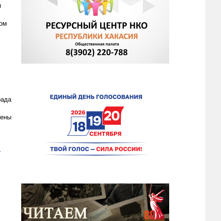
и
дом
рада
чены
.