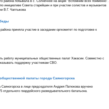
го района побывала в с. Солнечное на акции "Вспомним всех поимённо".
 по инициативе Совета старейшин и при участии солистов и музыкантов
и В.Г. Чаптыкова
обеды
района приняла участие в заседании оргкомитет по подготовке к
ать работу муниципальных общественных палат Хакасии. Совместно с
оказывать поддержку участникам СВО.
 общественной палаты города Саяногорска
 Саяногорска в лице председателя Андрея Патюкова вручено
5 отдельного гвардейского разведывательного батальона.