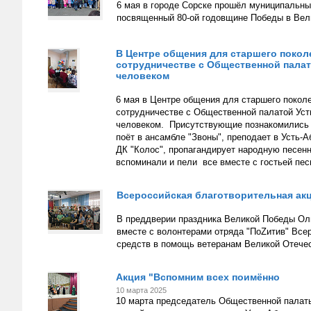
6 мая в городе Сорске прошёл муниципальн
посвященный 80-ой годовщине Победы в Вели
В Центре общения для старшего покол
сотрудничестве с Общественной палат
человеком
6 мая в Центре общения для старшего покол
сотрудничестве с Общественной палатой Уст
человеком. Присутствующие познакомились с
поёт в ансамбле "Звоны", преподает в Усть-
ДК "Колос", пропагандирует народную песенн
вспоминали и пели все вместе с гостьей пес
Всероссийская благотворительная акц
В преддверии праздника Великой Победы Оль
вместе с волонтерами отряда "ПоZитив" Все
средств в помощь ветеранам Великой Отечест
Акция "Вспомним всех поимённо
10 марта 2025
10 марта председатель Общественной палаты